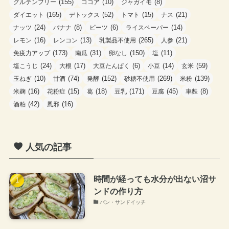
(155)
(10)
(8)
グルテンフリー
ココア
ジャガイモ
(165)
(52)
(15)
(21)
ダイエット
デトックス
トマト
ナス
(24)
(8)
(6)
(14)
ナッツ
バナナ
ビーツ
ライスペーパー
(16)
(13)
(265)
(21)
レモン
レンコン
乳製品不使用
人参
(173)
(31)
(150)
(11)
免疫力アップ
南瓜
卵なし
塩
(24)
(17)
(6)
(14)
(59)
塩こうじ
大根
大豆たんぱく
小豆
玄米
(10)
(74)
(152)
(269)
(139)
玉ねぎ
甘酒
発酵
砂糖不使用
米粉
(16)
(15)
(18)
(171)
(45)
(8)
米麹
花粉症
葛
豆乳
豆腐
車麩
(42)
(16)
酒粕
風邪
人気の記事
時間が経っても水分が出ない沼サ
ンドの作り方
パン・サンドイッチ