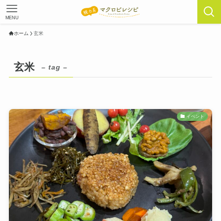
MENU
ホーム
玄米
玄米
– tag –
イベント