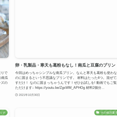
卵・乳製品・寒天も葛粉もなし！南瓜と豆腐のプリン
取りで
今回はめっちゃシンプルな南瓜プリン。なんと寒天も葛粉も使わな
の南瓜
のに固まるという不思議なプリンです。 材料はたった4つ。混ぜて
ーズの
すだけ！ なのに固まっちゃうんです！ぜひお試しを! 動画でもご覧
ただけます↓ https://youtu.be/ZgsWM_APHOg 材料2個分...
2021年10月30日
ッチ
その他洋菓