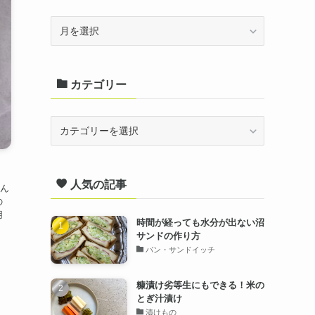
ア
ー
カ
カテゴリー
イ
ブ
カ
テ
ゴ
人気の記事
リ
込ん
ー
の
用
時間が経っても水分が出ない沼
サンドの作り方
パン・サンドイッチ
糠漬け劣等生にもできる！米の
とぎ汁漬け
漬けもの