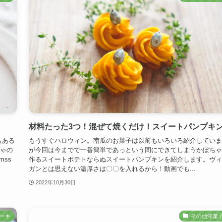
材料たった3つ！混ぜて焼くだけ！スイートパンプキ
もある
もうすぐハロウィン。南瓜のお菓子は以前もいろいろ紹介していま
ちゃの
が今回は今までで一番簡単であっという間にできてしまうかぼちゃ
mss
作るスイートポテトならぬスイートパンプキンを紹介します。ヴィ
ガンとは思えない濃厚さは〇〇を入れるから！動画でも...
2022年10月30日
ーキ
その他洋菓