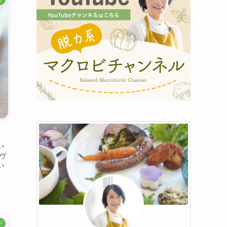
い
ヴ
い
子