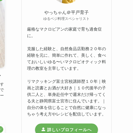
やっちゃん＠平戸育子
ゆるベジ料理スペシャリスト
厳格なマクロビアンの家庭で育ち過食症
に。
克服した経験と、自然食品店勤務２０年の
経験を元に、簡単に作れて、美しく、食べ
ておいしいゆる〜いマクロビオティック料
理の教室を主宰しています。
ン
リマクッキング富士宮校講師歴１０年｜映
す
画と読書とお酒が大好き｜１０代後半の子
で
供二人と、単身赴任中で週末だけ帰ってく
ー
る夫と静岡県富士宮市に住んでいます。｜
自分の体を信じることで自然に健康になっ
ちゃう考え方やレシピを配信しています。
詳しいプロフィールへ
子