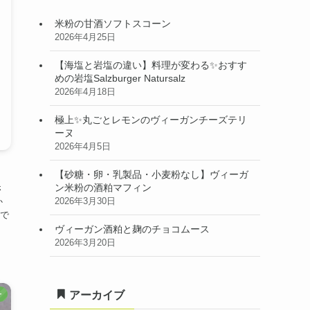
米粉の甘酒ソフトスコーン
2026年4月25日
【海塩と岩塩の違い】料理が変わる✨おすす
めの岩塩Salzburger Natursalz
2026年4月18日
極上✨丸ごとレモンのヴィーガンチーズテリ
ーヌ
2026年4月5日
【砂糖・卵・乳製品・小麦粉なし】ヴィーガ
ン米粉の酒粕マフィン
さ
2026年3月30日
か
で
ヴィーガン酒粕と麹のチョコムース
2026年3月20日
アーカイブ
ー