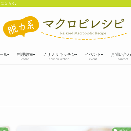
になろう♪
ール
料理教室
ノリノリキッチン
イベント
お問い合わ
lesson
norinori-kitchen
event
contact
もの
焼きも