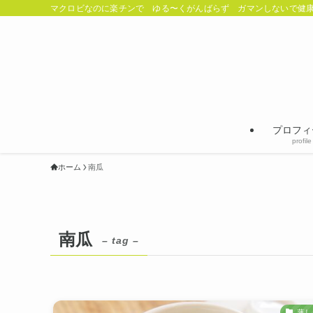
マクロビなのに楽チンで ゆる〜くがんばらず ガマンしないで健康
プロフィ
profile
ホーム
南瓜
南瓜
– tag –
蒸し