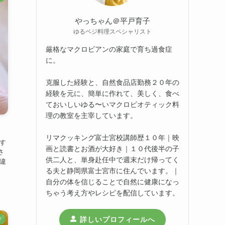
やっちゃん＠平戸育子
ゆるベジ料理スペシャリスト
厳格なマクロビアンの家庭で育ち過食症
に。
克服した経験と、自然食品店勤務２０年の
経験を元に、簡単に作れて、美しく、食べ
ておいしいゆる〜いマクロビオティック料
理の教室を主宰しています。
リマクッキング富士宮校講師歴１０年｜映
す
画と読書とお酒が大好き｜１０代後半の子
さ
供二人と、単身赴任中で週末だけ帰ってく
違
る夫と静岡県富士宮市に住んでいます。｜
自分の体を信じることで自然に健康になっ
ちゃう考え方やレシピを配信しています。
詳しいプロフィールへ
ツ