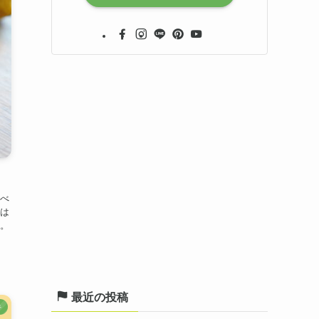
べ
は
。
最近の投稿
キ