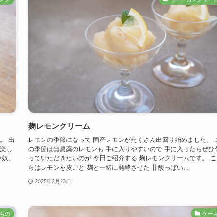
麹レモンクリーム
。 出
レモンの季節になって 国産レモンがたくさん出回り始めました。 
が楽し
の季節は無農薬のレモンも 手に入りやすいので 手に入ったらぜひ
冷奴、
っていただきたいのが 今日ご紹介する 麹レモンクリームです。 こ
らはレモンを皮ごと 麹と一緒に発酵させた 甘酸っぱい...
2025年2月23日
もの
ケー