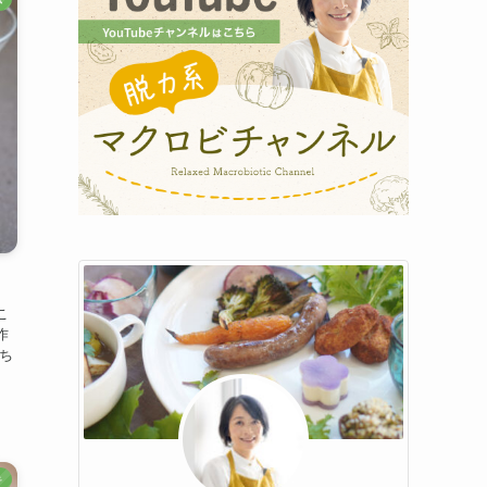
こ
作
ち
キ