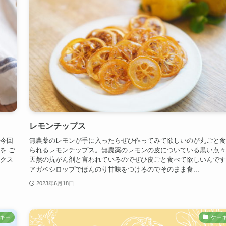
レモンチップス
で今回
無農薬のレモンが手に入ったらぜひ作ってみて欲しいのが丸ごと食
を ご
られるレモンチップス。無農薬のレモンの皮についている黒い点々
ックス
天然の抗がん剤と言われているのでぜひ皮ごと食べて欲しいんです
アガベシロップでほんのり甘味をつけるのでそのまま食...
2023年6月18日
キー
ケー