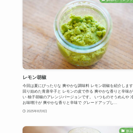
レモン胡椒
今回は夏にぴったりな 爽やかな調味料 レモン胡椒を紹介します
回り始めた青唐辛子と レモンの皮で作る 爽やかな香りと辛味
い 柚子胡椒のアレンジバージョンです。 いつものそうめんや 
お味噌汁が 爽やかな香りと辛味で グレードアップし...
2025年8月8日
飲み