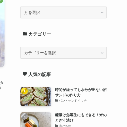
ー
ア
ー
カ
カテゴリー
イ
ブ
カ
テ
ゴ
人気の記事
リ
ー
タ
ガ
時間が経っても水分が出ない沼
サンドの作り方
パン・サンドイッチ
糠漬け劣等生にもできる！米の
とぎ汁漬け
漬けもの