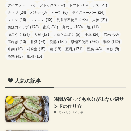
(165)
(52)
(15)
(21)
ダイエット
デトックス
トマト
ナス
(24)
(8)
(6)
(14)
ナッツ
バナナ
ビーツ
ライスペーパー
(16)
(13)
(265)
(21)
レモン
レンコン
乳製品不使用
人参
(173)
(31)
(150)
(11)
免疫力アップ
南瓜
卵なし
塩
(24)
(17)
(6)
(14)
(59)
塩こうじ
大根
大豆たんぱく
小豆
玄米
(10)
(74)
(152)
(269)
(139)
玉ねぎ
甘酒
発酵
砂糖不使用
米粉
(16)
(15)
(18)
(171)
(45)
(8)
米麹
花粉症
葛
豆乳
豆腐
車麩
(42)
(16)
酒粕
風邪
人気の記事
時間が経っても水分が出ない沼サ
ンドの作り方
パン・サンドイッチ