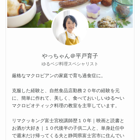
やっちゃん＠平戸育子
ゆるベジ料理スペシャリスト
厳格なマクロビアンの家庭で育ち過食症に。
克服した経験と、自然食品店勤務２０年の経験を元
に、簡単に作れて、美しく、食べておいしいゆる〜い
マクロビオティック料理の教室を主宰しています。
リマクッキング富士宮校講師歴１０年｜映画と読書と
お酒が大好き｜１０代後半の子供二人と、単身赴任中
で週末だけ帰ってくる夫と静岡県富士宮市に住んでい