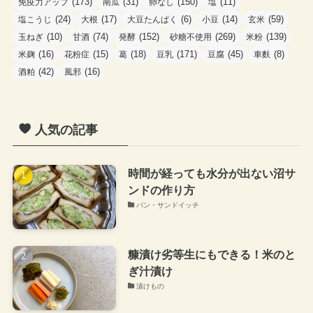
(173)
(31)
(150)
(11)
免疫力アップ
南瓜
卵なし
塩
(24)
(17)
(6)
(14)
(59)
塩こうじ
大根
大豆たんぱく
小豆
玄米
(10)
(74)
(152)
(269)
(139)
玉ねぎ
甘酒
発酵
砂糖不使用
米粉
(16)
(15)
(18)
(171)
(45)
(8)
米麹
花粉症
葛
豆乳
豆腐
車麩
(42)
(16)
酒粕
風邪
人気の記事
時間が経っても水分が出ない沼サ
ンドの作り方
パン・サンドイッチ
糠漬け劣等生にもできる！米のと
ぎ汁漬け
漬けもの