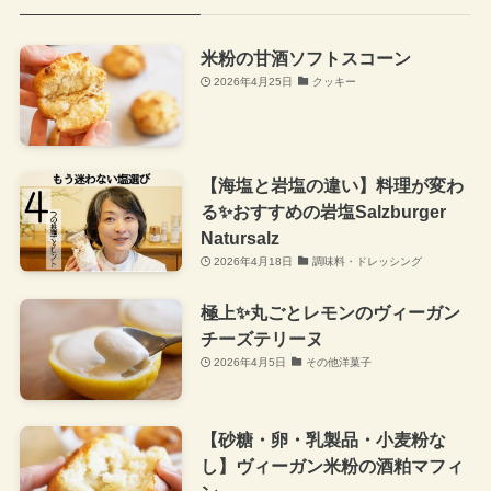
米粉の甘酒ソフトスコーン
2026年4月25日
クッキー
【海塩と岩塩の違い】料理が変わ
る✨おすすめの岩塩Salzburger
Natursalz
2026年4月18日
調味料・ドレッシング
極上✨丸ごとレモンのヴィーガン
チーズテリーヌ
2026年4月5日
その他洋菓子
【砂糖・卵・乳製品・小麦粉な
し】ヴィーガン米粉の酒粕マフィ