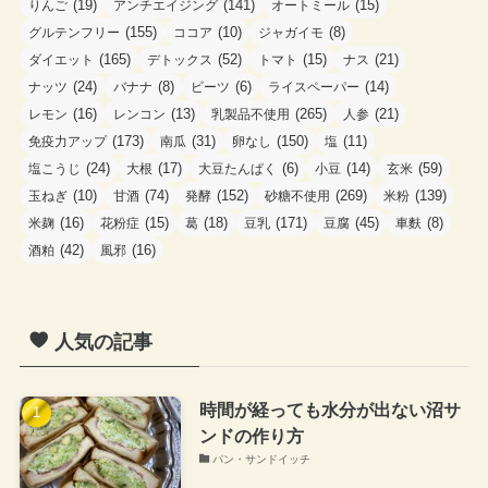
(19)
(141)
(15)
りんご
アンチエイジング
オートミール
(155)
(10)
(8)
グルテンフリー
ココア
ジャガイモ
(165)
(52)
(15)
(21)
ダイエット
デトックス
トマト
ナス
(24)
(8)
(6)
(14)
ナッツ
バナナ
ビーツ
ライスペーパー
(16)
(13)
(265)
(21)
レモン
レンコン
乳製品不使用
人参
(173)
(31)
(150)
(11)
免疫力アップ
南瓜
卵なし
塩
(24)
(17)
(6)
(14)
(59)
塩こうじ
大根
大豆たんぱく
小豆
玄米
(10)
(74)
(152)
(269)
(139)
玉ねぎ
甘酒
発酵
砂糖不使用
米粉
(16)
(15)
(18)
(171)
(45)
(8)
米麹
花粉症
葛
豆乳
豆腐
車麩
(42)
(16)
酒粕
風邪
人気の記事
時間が経っても水分が出ない沼サ
ンドの作り方
パン・サンドイッチ