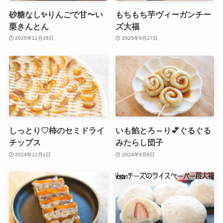
砂糖なし✨りんごで甘〜い
もちもち芋ヴィーガンチー
栗きんとん
ズ大福
2025年12月26日
2025年9月27日
しっとり♡柿のセミドライ
いも餡とろ～り💕ぐるぐる
チップス
みたらし団子
2024年12月1日
2024年9月8日