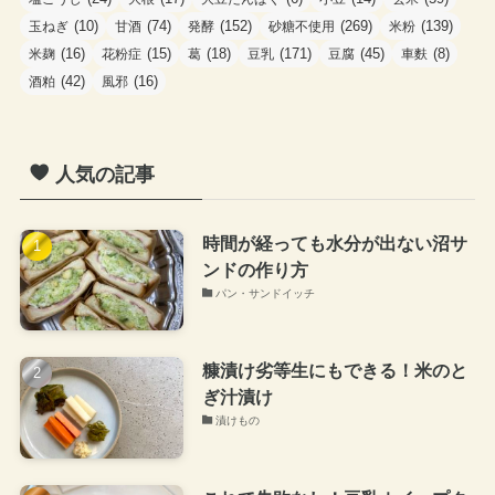
(10)
(74)
(152)
(269)
(139)
玉ねぎ
甘酒
発酵
砂糖不使用
米粉
(16)
(15)
(18)
(171)
(45)
(8)
米麹
花粉症
葛
豆乳
豆腐
車麩
(42)
(16)
酒粕
風邪
人気の記事
時間が経っても水分が出ない沼サ
ンドの作り方
パン・サンドイッチ
糠漬け劣等生にもできる！米のと
ぎ汁漬け
漬けもの