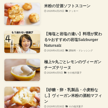
米粉の甘酒ソフトスコーン
2026年4月25日
クッキー
【海塩と岩塩の違い】料理が変わ
る✨おすすめの岩塩Salzburger
Natursalz
2026年4月18日
調味料・ドレッシング
極上✨丸ごとレモンのヴィーガン
チーズテリーヌ
2026年4月5日
その他洋菓子
【砂糖・卵・乳製品・小麦粉な
し】ヴィーガン米粉の酒粕マフィ
ン
2026年3月30日
その他洋菓子