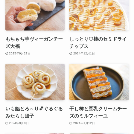
もちもち芋ヴィーガンチー
しっとり♡柿のセミドライ
ズ大福
チップス
2025年9月27日
2024年12月1日
いも餡とろ～り💕ぐるぐる
干し柿と豆乳クリームチー
みたらし団子
ズのミルフィーユ
2024年9月8日
2024年1月12日