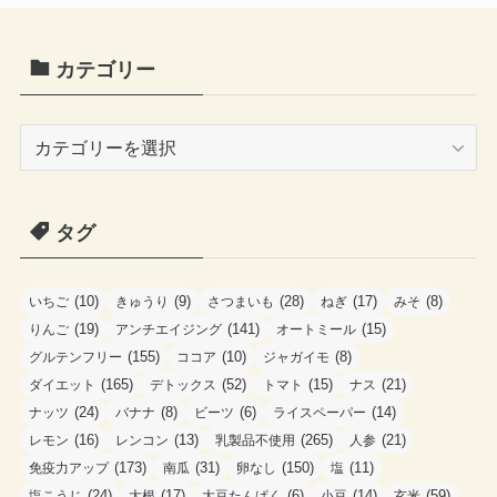
カテゴリー
カ
テ
ゴ
タグ
リ
ー
(10)
(9)
(28)
(17)
(8)
いちご
きゅうり
さつまいも
ねぎ
みそ
(19)
(141)
(15)
りんご
アンチエイジング
オートミール
(155)
(10)
(8)
グルテンフリー
ココア
ジャガイモ
(165)
(52)
(15)
(21)
ダイエット
デトックス
トマト
ナス
(24)
(8)
(6)
(14)
ナッツ
バナナ
ビーツ
ライスペーパー
(16)
(13)
(265)
(21)
レモン
レンコン
乳製品不使用
人参
(173)
(31)
(150)
(11)
免疫力アップ
南瓜
卵なし
塩
(24)
(17)
(6)
(14)
(59)
塩こうじ
大根
大豆たんぱく
小豆
玄米