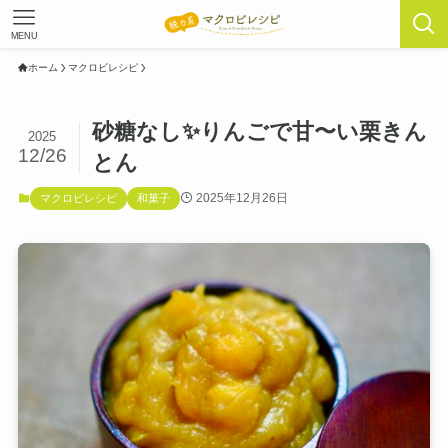
MENU
ホーム
マクロビレシピ
砂糖なし✨りんごで甘〜い栗きん
2025
12/26
とん
2025年12月26日
マクロビレシピ
和菓子