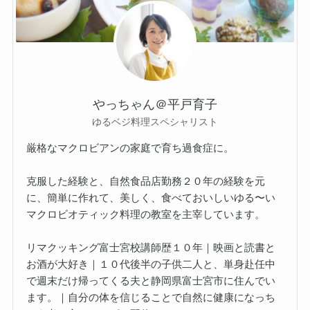
やっちゃん＠平戸育子
ゆるベジ料理スペシャリスト
厳格なマクロビアンの家庭で育ち過食症に。
克服した経験と、自然食品店勤務２０年の経験を元
に、簡単に作れて、美しく、食べておいしいゆる〜い
マクロビオティック料理の教室を主宰しています。
リマクッキング富士宮校講師歴１０年｜映画と読書と
お酒が大好き｜１０代後半の子供二人と、単身赴任中
で週末だけ帰ってくる夫と静岡県富士宮市に住んでい
ます。｜自分の体を信じることで自然に健康になっち