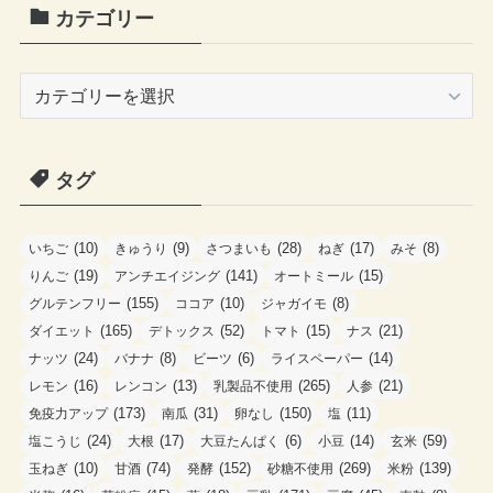
カテゴリー
カ
テ
ゴ
タグ
リ
ー
(10)
(9)
(28)
(17)
(8)
いちご
きゅうり
さつまいも
ねぎ
みそ
(19)
(141)
(15)
りんご
アンチエイジング
オートミール
(155)
(10)
(8)
グルテンフリー
ココア
ジャガイモ
(165)
(52)
(15)
(21)
ダイエット
デトックス
トマト
ナス
(24)
(8)
(6)
(14)
ナッツ
バナナ
ビーツ
ライスペーパー
(16)
(13)
(265)
(21)
レモン
レンコン
乳製品不使用
人参
(173)
(31)
(150)
(11)
免疫力アップ
南瓜
卵なし
塩
(24)
(17)
(6)
(14)
(59)
塩こうじ
大根
大豆たんぱく
小豆
玄米
(10)
(74)
(152)
(269)
(139)
玉ねぎ
甘酒
発酵
砂糖不使用
米粉