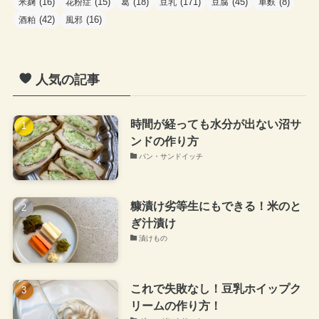
(16)
(15)
(18)
(171)
(45)
(8)
米麹
花粉症
葛
豆乳
豆腐
車麩
(42)
(16)
酒粕
風邪
人気の記事
時間が経っても水分が出ない沼サ
ンドの作り方
パン・サンドイッチ
糠漬け劣等生にもできる！米のと
ぎ汁漬け
漬けもの
これで失敗なし！豆乳ホイップク
リームの作り方！