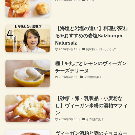
【海塩と岩塩の違い】料理が変わ
る✨おすすめの岩塩Salzburger
Natursalz
2026年4月18日
調味料・ドレッシング
極上✨丸ごとレモンのヴィーガン
チーズテリーヌ
2026年4月5日
その他洋菓子
【砂糖・卵・乳製品・小麦粉な
し】ヴィーガン米粉の酒粕マフィ
ン
2026年3月30日
その他洋菓子
ヴィーガン酒粕と麹のチョコムー