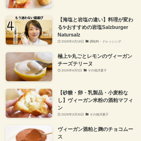
【海塩と岩塩の違い】料理が変わ
る✨おすすめの岩塩Salzburger
Natursalz
2026年4月18日
調味料・ドレッシング
極上✨丸ごとレモンのヴィーガン
チーズテリーヌ
2026年4月5日
その他洋菓子
【砂糖・卵・乳製品・小麦粉な
し】ヴィーガン米粉の酒粕マフィ
ン
2026年3月30日
その他洋菓子
ヴィーガン酒粕と麹のチョコムー
ス