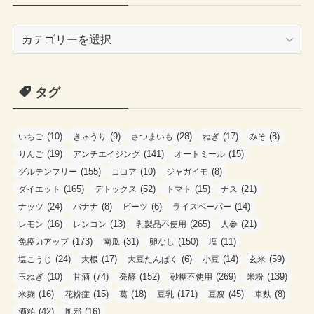
カ
テ
ゴ
タグ
リ
ー
(10)
(9)
(28)
(17)
(8)
いちご
きゅうり
さつまいも
ねぎ
みそ
(19)
(141)
(15)
りんご
アンチエイジング
オートミール
(155)
(10)
(8)
グルテンフリー
ココア
ジャガイモ
(165)
(52)
(15)
(21)
ダイエット
デトックス
トマト
ナス
(24)
(8)
(6)
(14)
ナッツ
バナナ
ビーツ
ライスペーパー
(16)
(13)
(265)
(21)
レモン
レンコン
乳製品不使用
人参
(173)
(31)
(150)
(11)
免疫力アップ
南瓜
卵なし
塩
(24)
(17)
(6)
(14)
(59)
塩こうじ
大根
大豆たんぱく
小豆
玄米
(10)
(74)
(152)
(269)
(139)
玉ねぎ
甘酒
発酵
砂糖不使用
米粉
(16)
(15)
(18)
(171)
(45)
(8)
米麹
花粉症
葛
豆乳
豆腐
車麩
(42)
(16)
酒粕
風邪