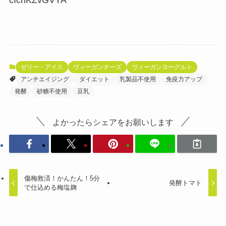
cIchKZvGVYA
ゼリー・アイス
ヴィーガンチーズ
ヴィーガンヨーグルト
アンチエイジング
ダイエット
乳製品不使用
免疫力アップ
発酵
砂糖不使用
豆乳
よかったらシェアをお願いします
傷梅救済！かんたん！5分
発酵トマト
で仕込める梅塩麹