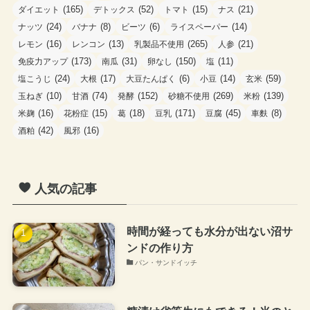
(165)
(52)
(15)
(21)
ダイエット
デトックス
トマト
ナス
(24)
(8)
(6)
(14)
ナッツ
バナナ
ビーツ
ライスペーパー
(16)
(13)
(265)
(21)
レモン
レンコン
乳製品不使用
人参
(173)
(31)
(150)
(11)
免疫力アップ
南瓜
卵なし
塩
(24)
(17)
(6)
(14)
(59)
塩こうじ
大根
大豆たんぱく
小豆
玄米
(10)
(74)
(152)
(269)
(139)
玉ねぎ
甘酒
発酵
砂糖不使用
米粉
(16)
(15)
(18)
(171)
(45)
(8)
米麹
花粉症
葛
豆乳
豆腐
車麩
(42)
(16)
酒粕
風邪
人気の記事
時間が経っても水分が出ない沼サ
ンドの作り方
パン・サンドイッチ