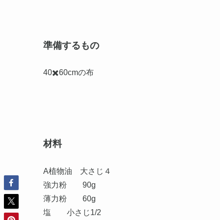
準備するもの
40✖️60cmの布
材料
A植物油 大さじ４
強力粉 90g
薄力粉 60g
塩 小さじ1/2