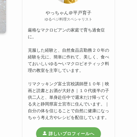
やっちゃん＠平戸育子
ゆるベジ料理スペシャリスト
厳格なマクロビアンの家庭で育ち過食症
に。
克服した経験と、自然食品店勤務２０年の
経験を元に、簡単に作れて、美しく、食べ
ておいしいゆる〜いマクロビオティック料
理の教室を主宰しています。
リマクッキング富士宮校講師歴１０年｜映
画と読書とお酒が大好き｜１０代後半の子
供二人と、単身赴任中で週末だけ帰ってく
る夫と静岡県富士宮市に住んでいます。｜
自分の体を信じることで自然に健康になっ
ちゃう考え方やレシピを配信しています。
詳しいプロフィールへ