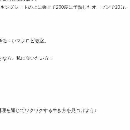
キングシートの上に乗せて200度に予熱したオーブンで10分、
。
ゆる～いマクロビ教室。
きな方、私に会いたい方！
♪料理を通じてワクワクする生き方を見つけよう♪