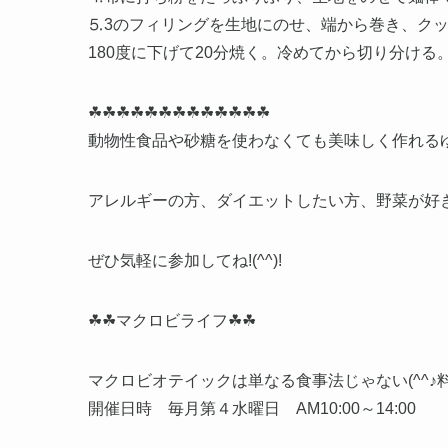
⒌3のフィリングを生地にのせ、端から巻き、クッ
180度に下げて20分焼く。冷めてから切り分ける
☘☘☘☘☘☘☘☘☘☘☘☘☘
動物性食品や砂糖を使わなくても美味しく作れる
アレルギーの方、ダイエットしたい方、野菜が好
ぜひ気軽に参加してね!(^^)!
☘☘マクロビライフ☘☘
マクロビオテイックは単なる食事法じゃない(^^
開催日時 毎月第４水曜日 AM10:00～14:00