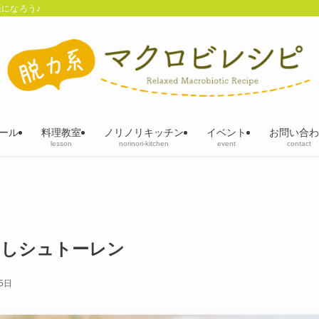
になろう♪
ール
料理教室
ノリノリキッチン
イベント
お問い合わ
lesson
norinori-kitchen
event
contact
なしシュトーレン
5日