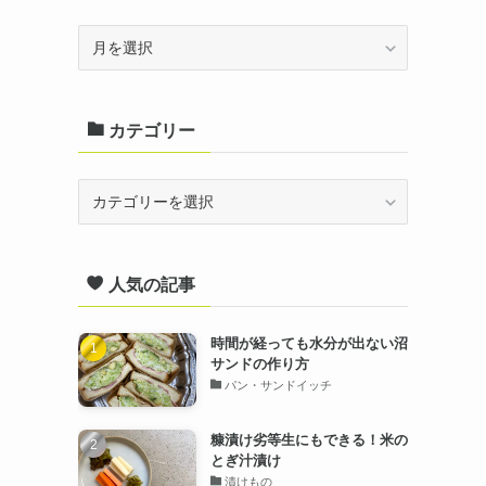
ア
ー
カ
カテゴリー
イ
ブ
カ
テ
ゴ
人気の記事
リ
ー
時間が経っても水分が出ない沼
サンドの作り方
パン・サンドイッチ
糠漬け劣等生にもできる！米の
とぎ汁漬け
漬けもの