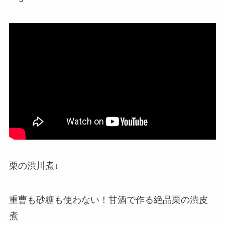
栗の渋川煮↓
重曹も砂糖も使わない！甘酒で作る絶品栗の渋皮
煮