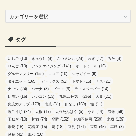
カ
テ
ゴ
タグ
リ
ー
(10)
(9)
(28)
(17)
(8)
いちご
きゅうり
さつまいも
ねぎ
みそ
(19)
(141)
(15)
りんご
アンチエイジング
オートミール
(155)
(10)
(8)
グルテンフリー
ココア
ジャガイモ
(165)
(52)
(15)
(21)
ダイエット
デトックス
トマト
ナス
(24)
(8)
(6)
(14)
ナッツ
バナナ
ビーツ
ライスペーパー
(16)
(13)
(265)
(21)
レモン
レンコン
乳製品不使用
人参
(173)
(31)
(150)
(11)
免疫力アップ
南瓜
卵なし
塩
(24)
(17)
(6)
(14)
(59)
塩こうじ
大根
大豆たんぱく
小豆
玄米
(10)
(74)
(152)
(269)
(139)
玉ねぎ
甘酒
発酵
砂糖不使用
米粉
(16)
(15)
(18)
(171)
(45)
(8)
米麹
花粉症
葛
豆乳
豆腐
車麩
(42)
(16)
酒粕
風邪