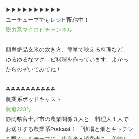
▶▶︎▶︎▶▶︎▶︎▶▶︎▶︎▶
ユーチューブでもレシピ配信中！
脱力系マクロビチャンネル
簡単絶品玄米の炊き方、簡単で映える料理など、
ゆるゆるなマクロビ料理を作っています。よかっ
たらのぞいてみてね！
☘☘☘☘☘☘☘☘☘☘
農業系ポッドキャスト
農道223号
静岡県富士宮市の農業関係３人と、料理人１人で
お送りする農業系Podcast！ 「牧場と畑とキッチン
を繋ぐ」をテーマに、生産者と消費者を、美味し