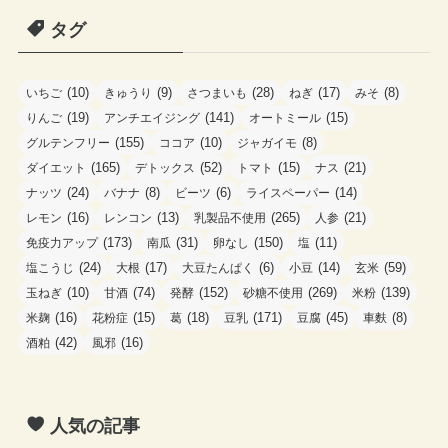
ゴ
タグ
リ
ー
(10)
(9)
(28)
(17)
(8)
いちご
きゅうり
さつまいも
ねぎ
みそ
(19)
(141)
(15)
りんご
アンチエイジング
オートミール
(155)
(10)
(8)
グルテンフリー
ココア
ジャガイモ
(165)
(52)
(15)
(21)
ダイエット
デトックス
トマト
ナス
(24)
(8)
(6)
(14)
ナッツ
バナナ
ビーツ
ライスペーパー
(16)
(13)
(265)
(21)
レモン
レンコン
乳製品不使用
人参
(173)
(31)
(150)
(11)
免疫力アップ
南瓜
卵なし
塩
(24)
(17)
(6)
(14)
(59)
塩こうじ
大根
大豆たんぱく
小豆
玄米
(10)
(74)
(152)
(269)
(139)
玉ねぎ
甘酒
発酵
砂糖不使用
米粉
(16)
(15)
(18)
(171)
(45)
(8)
米麹
花粉症
葛
豆乳
豆腐
車麩
(42)
(16)
酒粕
風邪
人気の記事