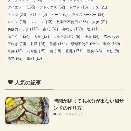
(165)
(52)
(15)
(21)
ダイエット
デトックス
トマト
ナス
(24)
(8)
(6)
(14)
ナッツ
バナナ
ビーツ
ライスペーパー
(16)
(13)
(265)
(21)
レモン
レンコン
乳製品不使用
人参
(173)
(31)
(150)
(11)
免疫力アップ
南瓜
卵なし
塩
(24)
(17)
(6)
(14)
(59)
塩こうじ
大根
大豆たんぱく
小豆
玄米
(10)
(74)
(152)
(269)
(139)
玉ねぎ
甘酒
発酵
砂糖不使用
米粉
(16)
(15)
(18)
(171)
(45)
(8)
米麹
花粉症
葛
豆乳
豆腐
車麩
(42)
(16)
酒粕
風邪
人気の記事
時間が経っても水分が出ない沼サ
ンドの作り方
パン・サンドイッチ