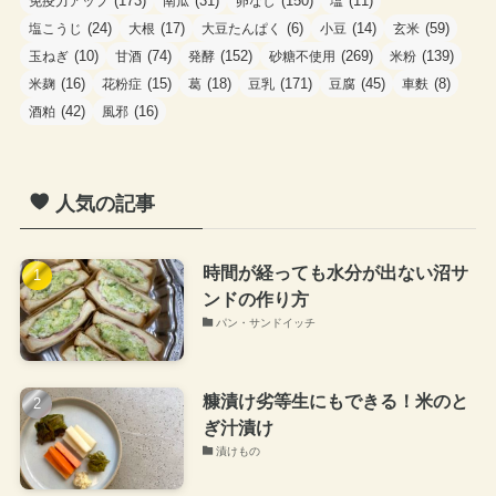
(173)
(31)
(150)
(11)
免疫力アップ
南瓜
卵なし
塩
(24)
(17)
(6)
(14)
(59)
塩こうじ
大根
大豆たんぱく
小豆
玄米
(10)
(74)
(152)
(269)
(139)
玉ねぎ
甘酒
発酵
砂糖不使用
米粉
(16)
(15)
(18)
(171)
(45)
(8)
米麹
花粉症
葛
豆乳
豆腐
車麩
(42)
(16)
酒粕
風邪
人気の記事
時間が経っても水分が出ない沼サ
ンドの作り方
パン・サンドイッチ
糠漬け劣等生にもできる！米のと
ぎ汁漬け
漬けもの