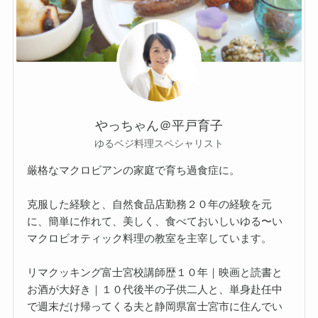
やっちゃん＠平戸育子
ゆるベジ料理スペシャリスト
厳格なマクロビアンの家庭で育ち過食症に。
克服した経験と、自然食品店勤務２０年の経験を元
に、簡単に作れて、美しく、食べておいしいゆる〜い
マクロビオティック料理の教室を主宰しています。
リマクッキング富士宮校講師歴１０年｜映画と読書と
お酒が大好き｜１０代後半の子供二人と、単身赴任中
で週末だけ帰ってくる夫と静岡県富士宮市に住んでい