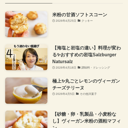
米粉の甘酒ソフトスコーン
2026年4月25日
クッキー
【海塩と岩塩の違い】料理が変わ
る✨おすすめの岩塩Salzburger
Natursalz
2026年4月18日
調味料・ドレッシング
極上✨丸ごとレモンのヴィーガン
チーズテリーヌ
2026年4月5日
その他洋菓子
【砂糖・卵・乳製品・小麦粉な
し】ヴィーガン米粉の酒粕マフィ
ン