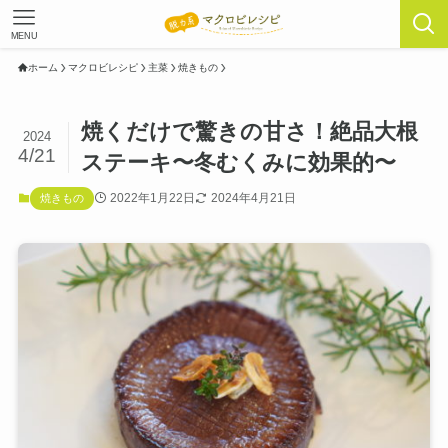
MENU
ホーム
マクロビレシピ
主菜
焼きもの
焼くだけで驚きの甘さ！絶品大根
2024
4/21
ステーキ〜冬むくみに効果的〜
2022年1月22日
2024年4月21日
焼きもの