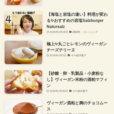
【海塩と岩塩の違い】料理が変わ
る✨おすすめの岩塩Salzburger
Natursalz
2026年4月18日
調味料・ドレッシング
極上✨丸ごとレモンのヴィーガン
チーズテリーヌ
2026年4月5日
その他洋菓子
【砂糖・卵・乳製品・小麦粉な
し】ヴィーガン米粉の酒粕マフィ
ン
2026年3月30日
その他洋菓子
ヴィーガン酒粕と麹のチョコムー
ス