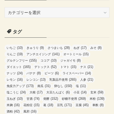
カ
テ
ゴ
タグ
リ
ー
(10)
(9)
(28)
(17)
(8)
いちご
きゅうり
さつまいも
ねぎ
みそ
(19)
(141)
(15)
りんご
アンチエイジング
オートミール
(155)
(10)
(8)
グルテンフリー
ココア
ジャガイモ
(165)
(52)
(15)
(21)
ダイエット
デトックス
トマト
ナス
(24)
(8)
(6)
(14)
ナッツ
バナナ
ビーツ
ライスペーパー
(16)
(13)
(265)
(21)
レモン
レンコン
乳製品不使用
人参
(173)
(31)
(150)
(11)
免疫力アップ
南瓜
卵なし
塩
(24)
(17)
(6)
(14)
(59)
塩こうじ
大根
大豆たんぱく
小豆
玄米
(10)
(74)
(152)
(269)
(139)
玉ねぎ
甘酒
発酵
砂糖不使用
米粉
(16)
(15)
(18)
(171)
(45)
(8)
米麹
花粉症
葛
豆乳
豆腐
車麩
(42)
(16)
酒粕
風邪