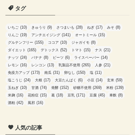
ゴ
タグ
リ
ー
(10)
(9)
(28)
(17)
(8)
いちご
きゅうり
さつまいも
ねぎ
みそ
(19)
(141)
(15)
りんご
アンチエイジング
オートミール
(155)
(10)
(8)
グルテンフリー
ココア
ジャガイモ
(165)
(52)
(15)
(21)
ダイエット
デトックス
トマト
ナス
(24)
(8)
(6)
(14)
ナッツ
バナナ
ビーツ
ライスペーパー
(16)
(13)
(265)
(21)
レモン
レンコン
乳製品不使用
人参
(173)
(31)
(150)
(11)
免疫力アップ
南瓜
卵なし
塩
(24)
(17)
(6)
(14)
(59)
塩こうじ
大根
大豆たんぱく
小豆
玄米
(10)
(74)
(152)
(269)
(139)
玉ねぎ
甘酒
発酵
砂糖不使用
米粉
(16)
(15)
(18)
(171)
(45)
(8)
米麹
花粉症
葛
豆乳
豆腐
車麩
(42)
(16)
酒粕
風邪
人気の記事