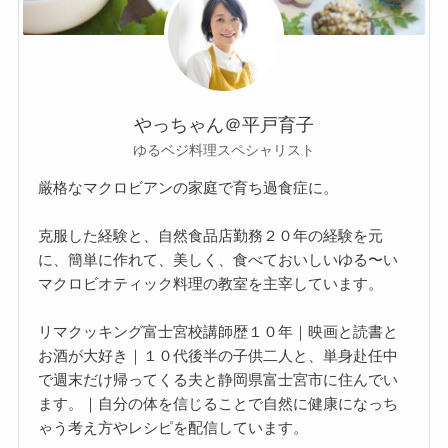
やっちゃん＠平戸育子
ゆるベジ料理スペシャリスト
厳格なマクロビアンの家庭で育ち過食症に。
克服した経験と、自然食品店勤務２０年の経験を元
に、簡単に作れて、美しく、食べておいしいゆる〜い
マクロビオティック料理の教室を主宰しています。
リマクッキング富士宮校講師歴１０年｜映画と読書と
お酒が大好き｜１０代後半の子供二人と、単身赴任中
で週末だけ帰ってくる夫と静岡県富士宮市に住んでい
ます。｜自分の体を信じることで自然に健康になっち
ゃう考え方やレシピを配信しています。