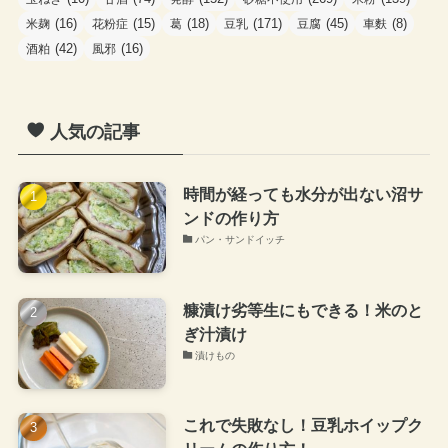
(16)
(15)
(18)
(171)
(45)
(8)
米麹
花粉症
葛
豆乳
豆腐
車麩
(42)
(16)
酒粕
風邪
人気の記事
時間が経っても水分が出ない沼サ
ンドの作り方
パン・サンドイッチ
糠漬け劣等生にもできる！米のと
ぎ汁漬け
漬けもの
これで失敗なし！豆乳ホイップク