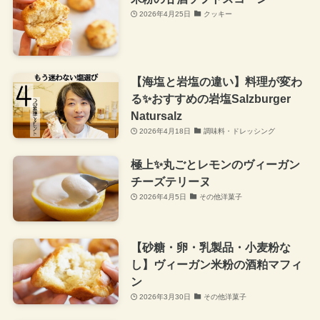
2026年4月25日
クッキー
【海塩と岩塩の違い】料理が変わ
る✨おすすめの岩塩Salzburger
Natursalz
2026年4月18日
調味料・ドレッシング
極上✨丸ごとレモンのヴィーガン
チーズテリーヌ
2026年4月5日
その他洋菓子
【砂糖・卵・乳製品・小麦粉な
し】ヴィーガン米粉の酒粕マフィ
ン
2026年3月30日
その他洋菓子