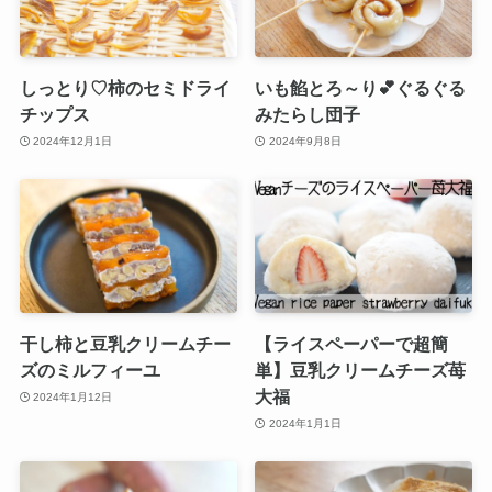
しっとり♡柿のセミドライ
いも餡とろ～り💕ぐるぐる
チップス
みたらし団子
2024年12月1日
2024年9月8日
干し柿と豆乳クリームチー
【ライスペーパーで超簡
ズのミルフィーユ
単】豆乳クリームチーズ苺
大福
2024年1月12日
2024年1月1日