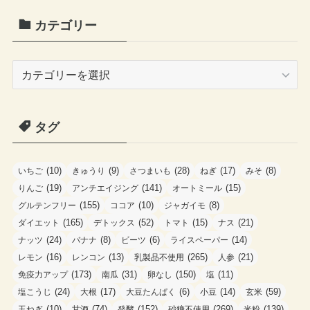
カテゴリー
カ
テ
ゴ
タグ
リ
ー
(10)
(9)
(28)
(17)
(8)
いちご
きゅうり
さつまいも
ねぎ
みそ
(19)
(141)
(15)
りんご
アンチエイジング
オートミール
(155)
(10)
(8)
グルテンフリー
ココア
ジャガイモ
(165)
(52)
(15)
(21)
ダイエット
デトックス
トマト
ナス
(24)
(8)
(6)
(14)
ナッツ
バナナ
ビーツ
ライスペーパー
(16)
(13)
(265)
(21)
レモン
レンコン
乳製品不使用
人参
(173)
(31)
(150)
(11)
免疫力アップ
南瓜
卵なし
塩
(24)
(17)
(6)
(14)
(59)
塩こうじ
大根
大豆たんぱく
小豆
玄米
(10)
(74)
(152)
(269)
(139)
玉ねぎ
甘酒
発酵
砂糖不使用
米粉