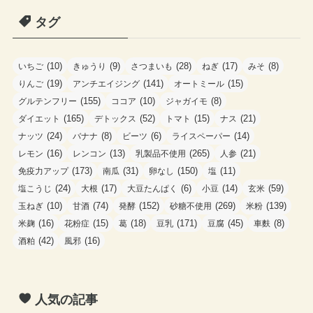
ゴ
タグ
リ
ー
(10)
(9)
(28)
(17)
(8)
いちご
きゅうり
さつまいも
ねぎ
みそ
(19)
(141)
(15)
りんご
アンチエイジング
オートミール
(155)
(10)
(8)
グルテンフリー
ココア
ジャガイモ
(165)
(52)
(15)
(21)
ダイエット
デトックス
トマト
ナス
(24)
(8)
(6)
(14)
ナッツ
バナナ
ビーツ
ライスペーパー
(16)
(13)
(265)
(21)
レモン
レンコン
乳製品不使用
人参
(173)
(31)
(150)
(11)
免疫力アップ
南瓜
卵なし
塩
(24)
(17)
(6)
(14)
(59)
塩こうじ
大根
大豆たんぱく
小豆
玄米
(10)
(74)
(152)
(269)
(139)
玉ねぎ
甘酒
発酵
砂糖不使用
米粉
(16)
(15)
(18)
(171)
(45)
(8)
米麹
花粉症
葛
豆乳
豆腐
車麩
(42)
(16)
酒粕
風邪
人気の記事