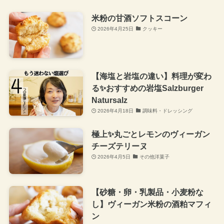
米粉の甘酒ソフトスコーン
2026年4月25日
クッキー
【海塩と岩塩の違い】料理が変わ
る✨おすすめの岩塩Salzburger
Natursalz
2026年4月18日
調味料・ドレッシング
極上✨丸ごとレモンのヴィーガン
チーズテリーヌ
2026年4月5日
その他洋菓子
【砂糖・卵・乳製品・小麦粉な
し】ヴィーガン米粉の酒粕マフィ
ン