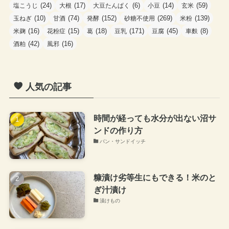
(24)
(17)
(6)
(14)
(59)
塩こうじ
大根
大豆たんぱく
小豆
玄米
(10)
(74)
(152)
(269)
(139)
玉ねぎ
甘酒
発酵
砂糖不使用
米粉
(16)
(15)
(18)
(171)
(45)
(8)
米麹
花粉症
葛
豆乳
豆腐
車麩
(42)
(16)
酒粕
風邪
人気の記事
時間が経っても水分が出ない沼サ
ンドの作り方
パン・サンドイッチ
糠漬け劣等生にもできる！米のと
ぎ汁漬け
漬けもの