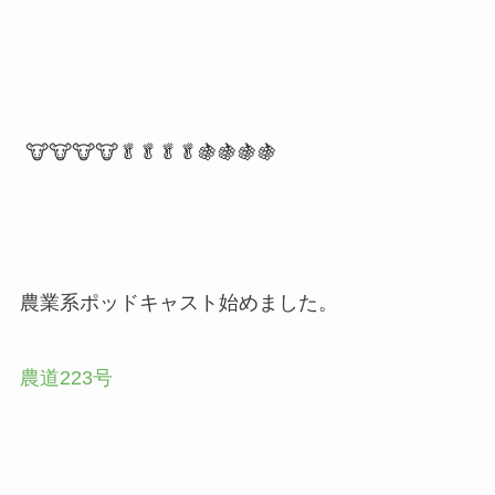
🐮🐮🐮🐮🥬🥬🥬🥬🍇🍇🍇🍇
農業系ポッドキャスト始めました。
農道
223
号