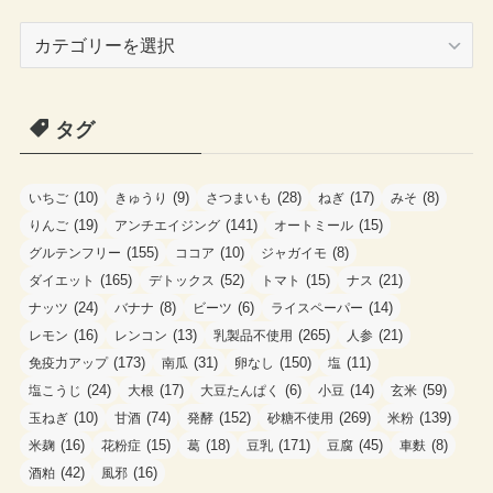
カ
テ
ゴ
タグ
リ
ー
(10)
(9)
(28)
(17)
(8)
いちご
きゅうり
さつまいも
ねぎ
みそ
(19)
(141)
(15)
りんご
アンチエイジング
オートミール
(155)
(10)
(8)
グルテンフリー
ココア
ジャガイモ
(165)
(52)
(15)
(21)
ダイエット
デトックス
トマト
ナス
(24)
(8)
(6)
(14)
ナッツ
バナナ
ビーツ
ライスペーパー
(16)
(13)
(265)
(21)
レモン
レンコン
乳製品不使用
人参
(173)
(31)
(150)
(11)
免疫力アップ
南瓜
卵なし
塩
(24)
(17)
(6)
(14)
(59)
塩こうじ
大根
大豆たんぱく
小豆
玄米
(10)
(74)
(152)
(269)
(139)
玉ねぎ
甘酒
発酵
砂糖不使用
米粉
(16)
(15)
(18)
(171)
(45)
(8)
米麹
花粉症
葛
豆乳
豆腐
車麩
(42)
(16)
酒粕
風邪