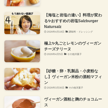
【海塩と岩塩の違い】料理が変わ
る✨おすすめの岩塩Salzburger
Natursalz
2026年4月18日
調味料・ドレッシング
極上✨丸ごとレモンのヴィーガン
チーズテリーヌ
2026年4月5日
その他洋菓子
【砂糖・卵・乳製品・小麦粉な
し】ヴィーガン米粉の酒粕マフィ
ン
2026年3月30日
その他洋菓子
ヴィーガン酒粕と麹のチョコムー
ス