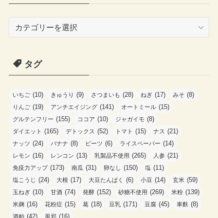
カ
テ
ゴ
タグ
リ
ー
(10)
(9)
(28)
(17)
(8)
いちご
きゅうり
さつまいも
ねぎ
みそ
(19)
(141)
(15)
りんご
アンチエイジング
オートミール
(155)
(10)
(8)
グルテンフリー
ココア
ジャガイモ
(165)
(52)
(15)
(21)
ダイエット
デトックス
トマト
ナス
(24)
(8)
(6)
(14)
ナッツ
バナナ
ビーツ
ライスペーパー
(16)
(13)
(265)
(21)
レモン
レンコン
乳製品不使用
人参
(173)
(31)
(150)
(11)
免疫力アップ
南瓜
卵なし
塩
(24)
(17)
(6)
(14)
(59)
塩こうじ
大根
大豆たんぱく
小豆
玄米
(10)
(74)
(152)
(269)
(139)
玉ねぎ
甘酒
発酵
砂糖不使用
米粉
(16)
(15)
(18)
(171)
(45)
(8)
米麹
花粉症
葛
豆乳
豆腐
車麩
(42)
(16)
酒粕
風邪