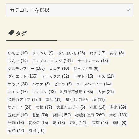
カ
テ
ゴ
タグ
リ
ー
(10)
(9)
(28)
(17)
(8)
いちご
きゅうり
さつまいも
ねぎ
みそ
(19)
(141)
(15)
りんご
アンチエイジング
オートミール
(155)
(10)
(8)
グルテンフリー
ココア
ジャガイモ
(165)
(52)
(15)
(21)
ダイエット
デトックス
トマト
ナス
(24)
(8)
(6)
(14)
ナッツ
バナナ
ビーツ
ライスペーパー
(16)
(13)
(265)
(21)
レモン
レンコン
乳製品不使用
人参
(173)
(31)
(150)
(11)
免疫力アップ
南瓜
卵なし
塩
(24)
(17)
(6)
(14)
(59)
塩こうじ
大根
大豆たんぱく
小豆
玄米
(10)
(74)
(152)
(269)
(139)
玉ねぎ
甘酒
発酵
砂糖不使用
米粉
(16)
(15)
(18)
(171)
(45)
(8)
米麹
花粉症
葛
豆乳
豆腐
車麩
(42)
(16)
酒粕
風邪