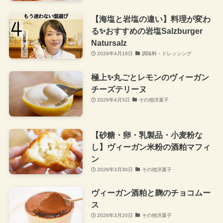
【海塩と岩塩の違い】料理が変わ
る✨おすすめの岩塩Salzburger
Natursalz
2026年4月18日
調味料・ドレッシング
極上✨丸ごとレモンのヴィーガン
チーズテリーヌ
2026年4月5日
その他洋菓子
【砂糖・卵・乳製品・小麦粉な
し】ヴィーガン米粉の酒粕マフィ
ン
2026年3月30日
その他洋菓子
ヴィーガン酒粕と麹のチョコムー
ス
2026年3月20日
その他洋菓子