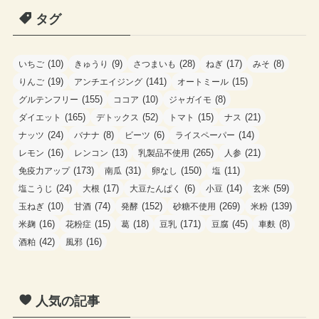
ゴ
タグ
リ
ー
(10)
(9)
(28)
(17)
(8)
いちご
きゅうり
さつまいも
ねぎ
みそ
(19)
(141)
(15)
りんご
アンチエイジング
オートミール
(155)
(10)
(8)
グルテンフリー
ココア
ジャガイモ
(165)
(52)
(15)
(21)
ダイエット
デトックス
トマト
ナス
(24)
(8)
(6)
(14)
ナッツ
バナナ
ビーツ
ライスペーパー
(16)
(13)
(265)
(21)
レモン
レンコン
乳製品不使用
人参
(173)
(31)
(150)
(11)
免疫力アップ
南瓜
卵なし
塩
(24)
(17)
(6)
(14)
(59)
塩こうじ
大根
大豆たんぱく
小豆
玄米
(10)
(74)
(152)
(269)
(139)
玉ねぎ
甘酒
発酵
砂糖不使用
米粉
(16)
(15)
(18)
(171)
(45)
(8)
米麹
花粉症
葛
豆乳
豆腐
車麩
(42)
(16)
酒粕
風邪
人気の記事