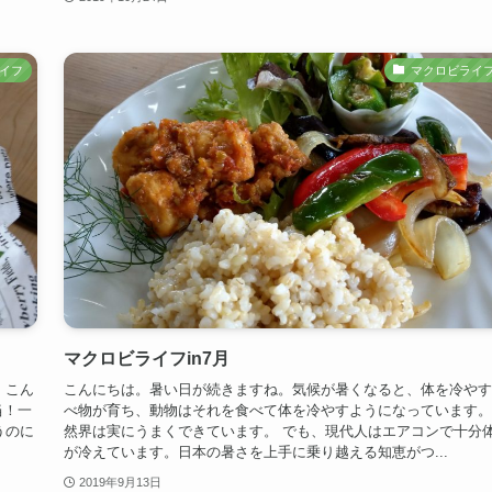
イフ
マクロビライ
マクロビライフin7月
、こん
こんにちは。暑い日が続きますね。気候が暑くなると、体を冷やす
当！一
べ物が育ち、動物はそれを食べて体を冷やすようになっています。
うのに
然界は実にうまくできています。 でも、現代人はエアコンで十分
が冷えています。日本の暑さを上手に乗り越える知恵がつ...
2019年9月13日