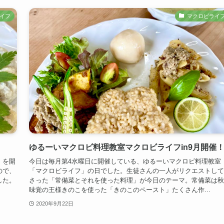
イフ
マクロビライ
ゆるーいマクロビ料理教室マクロビライフin9月開催
」を開
今日は毎月第4水曜日に開催している、ゆるーいマクロビ料理教室
ので、
「マクロビライフ」の日でした。生徒さんの一人がリクエストして
した。
さった「常備菜とそれを使った料理」が今日のテーマ。常備菜は秋
味覚の王様きのこを使った「きのこのペースト」たくさん作...
2020年9月22日