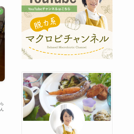
フ
ら
ん