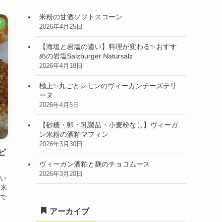
米粉の甘酒ソフトスコーン
フ
2026年4月25日
【海塩と岩塩の違い】料理が変わる✨おすす
めの岩塩Salzburger Natursalz
2026年4月18日
極上✨丸ごとレモンのヴィーガンチーズテリ
ーヌ
2026年4月5日
【砂糖・卵・乳製品・小麦粉なし】ヴィーガ
ン米粉の酒粕マフィン
2026年3月30日
ビ
ヴィーガン酒粕と麹のチョコムース
2026年3月20日
い
玄米
で
アーカイブ