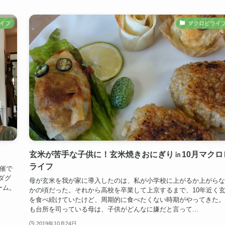
イフ
マクロビライ
玄米が苦手な子供に！玄米焼きおにぎり㏌10月マクロ
ライフ
催で
ダグ
母が玄米を我が家に導入したのは、私が小学校に上がるか上がらな
ーム。
かの頃だった。それから高校を卒業して上京するまで、10年近く
を食べ続けていたけど、周期的に食べたくない時期がやってきた。
も台所を司っている母は、子供がどんなに嫌だと言って...
2019年10月24日