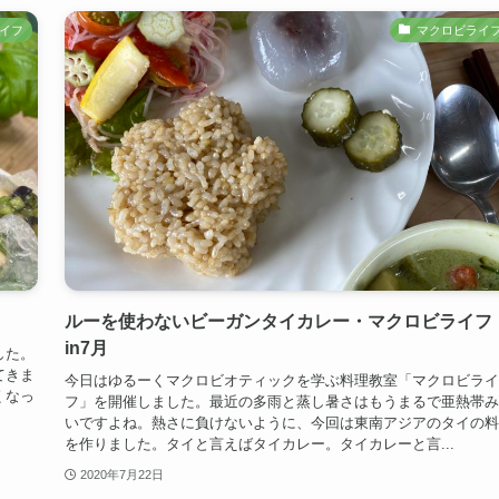
イフ
マクロビライ
ルーを使わないビーガンタイカレー・マクロビライフ
in7月
した。
てきま
今日はゆるーくマクロビオティックを学ぶ料理教室「マクロビライ
くなっ
フ」を開催しました。最近の多雨と蒸し暑さはもうまるで亜熱帯み
いですよね。熱さに負けないように、今回は東南アジアのタイの料
を作りました。タイと言えばタイカレー。タイカレーと言...
2020年7月22日