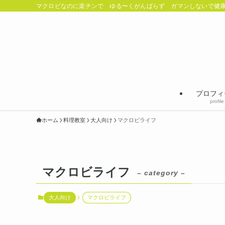
マクロビなのに楽チンで ゆる〜くがんばらず ガマンしないで健康
プロフィ
profile
ホーム
料理教室
大人向け
マクロビライフ
マクロビライフ
– category –
大人向け
マクロビライフ