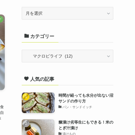
ア
フ
ー
カ
カテゴリー
イ
ブ
カ
テ
ゴ
人気の記事
リ
ー
時間が経っても水分が出ない沼
サンドの作り方
食
パン・サンドイッチ
自
体
糠漬け劣等生にもできる！米の
とぎ汁漬け
漬けもの