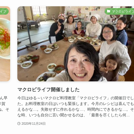
イフ
マクロビライ
マクロビライフ開催しました
ん早
今日はゆる～いマクロビ料理教室「マクロビライフ」の開催日でし
年賀
た。お料理教室の日はいつも緊張します。今月のレシピは喜んでも
ね。そ
えるかな…。失敗せずに作れるかな…、時間内にできるかな…。そ
な時、いつも自分に言い聞かせるのは、「最善を尽くしたら何...
2020年11月24日