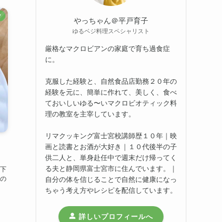
フ
やっちゃん＠平戸育子
ゆるベジ料理スペシャリスト
厳格なマクロビアンの家庭で育ち過食症
に。
克服した経験と、自然食品店勤務２０年の
経験を元に、簡単に作れて、美しく、食べ
ておいしいゆる〜いマクロビオティック料
理の教室を主宰しています。
リマクッキング富士宮校講師歴１０年｜映
！
画と読書とお酒が大好き｜１０代後半の子
供二人と、単身赴任中で週末だけ帰ってく
る夫と静岡県富士宮市に住んでいます。｜
下
の
自分の体を信じることで自然に健康になっ
ちゃう考え方やレシピを配信しています。
詳しいプロフィールへ