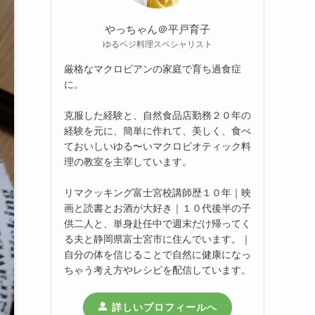
やっちゃん＠平戸育子
ゆるベジ料理スペシャリスト
厳格なマクロビアンの家庭で育ち過食症
に。
克服した経験と、自然食品店勤務２０年の
経験を元に、簡単に作れて、美しく、食べ
ておいしいゆる〜いマクロビオティック料
理の教室を主宰しています。
リマクッキング富士宮校講師歴１０年｜映
画と読書とお酒が大好き｜１０代後半の子
供二人と、単身赴任中で週末だけ帰ってく
る夫と静岡県富士宮市に住んでいます。｜
自分の体を信じることで自然に健康になっ
ちゃう考え方やレシピを配信しています。
詳しいプロフィールへ