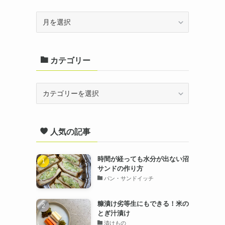
ア
ー
カ
カテゴリー
イ
ブ
カ
テ
ゴ
人気の記事
リ
ー
時間が経っても水分が出ない沼
サンドの作り方
パン・サンドイッチ
糠漬け劣等生にもできる！米の
とぎ汁漬け
漬けもの