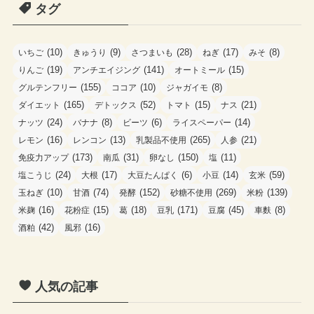
ゴ
タグ
リ
ー
(10)
(9)
(28)
(17)
(8)
いちご
きゅうり
さつまいも
ねぎ
みそ
(19)
(141)
(15)
りんご
アンチエイジング
オートミール
(155)
(10)
(8)
グルテンフリー
ココア
ジャガイモ
(165)
(52)
(15)
(21)
ダイエット
デトックス
トマト
ナス
(24)
(8)
(6)
(14)
ナッツ
バナナ
ビーツ
ライスペーパー
(16)
(13)
(265)
(21)
レモン
レンコン
乳製品不使用
人参
(173)
(31)
(150)
(11)
免疫力アップ
南瓜
卵なし
塩
(24)
(17)
(6)
(14)
(59)
塩こうじ
大根
大豆たんぱく
小豆
玄米
(10)
(74)
(152)
(269)
(139)
玉ねぎ
甘酒
発酵
砂糖不使用
米粉
(16)
(15)
(18)
(171)
(45)
(8)
米麹
花粉症
葛
豆乳
豆腐
車麩
(42)
(16)
酒粕
風邪
人気の記事