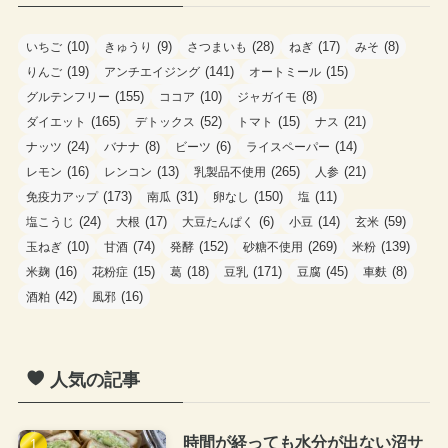
ー
(10)
(9)
(28)
(17)
(8)
いちご
きゅうり
さつまいも
ねぎ
みそ
(19)
(141)
(15)
りんご
アンチエイジング
オートミール
(155)
(10)
(8)
グルテンフリー
ココア
ジャガイモ
(165)
(52)
(15)
(21)
ダイエット
デトックス
トマト
ナス
(24)
(8)
(6)
(14)
ナッツ
バナナ
ビーツ
ライスペーパー
(16)
(13)
(265)
(21)
レモン
レンコン
乳製品不使用
人参
(173)
(31)
(150)
(11)
免疫力アップ
南瓜
卵なし
塩
(24)
(17)
(6)
(14)
(59)
塩こうじ
大根
大豆たんぱく
小豆
玄米
(10)
(74)
(152)
(269)
(139)
玉ねぎ
甘酒
発酵
砂糖不使用
米粉
(16)
(15)
(18)
(171)
(45)
(8)
米麹
花粉症
葛
豆乳
豆腐
車麩
(42)
(16)
酒粕
風邪
人気の記事
時間が経っても水分が出ない沼サ