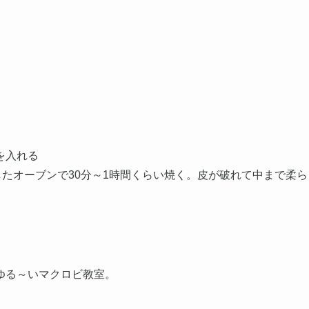
を入れる
したオーブンで30分～1時間くらい焼く。皮が破れて中まで柔ら
ゆる～いマクロビ教室。