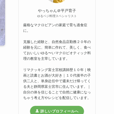
やっちゃん＠平戸育子
ゆるベジ料理スペシャリスト
厳格なマクロビアンの家庭で育ち過食症
に。
克服した経験と、自然食品店勤務２０年の
経験を元に、簡単に作れて、美しく、食べ
ておいしいゆる〜いマクロビオティック料
理の教室を主宰しています。
リマクッキング富士宮校講師歴１０年｜映
画と読書とお酒が大好き｜１０代後半の子
供二人と、単身赴任中で週末だけ帰ってく
る夫と静岡県富士宮市に住んでいます。｜
自分の体を信じることで自然に健康になっ
ちゃう考え方やレシピを配信しています。
詳しいプロフィールへ