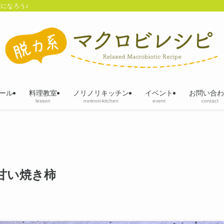
になろう♪
ール
料理教室
ノリノリキッチン
イベント
お問い合わ
lesson
norinori-kitchen
event
contact
甘い焼き柿