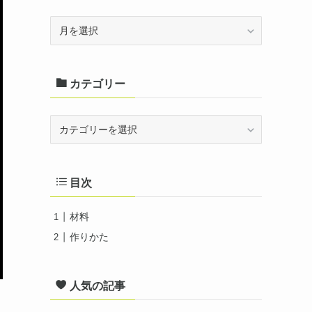
ア
ー
カ
カテゴリー
イ
ブ
カ
テ
ゴ
目次
リ
ー
材料
作りかた
人気の記事