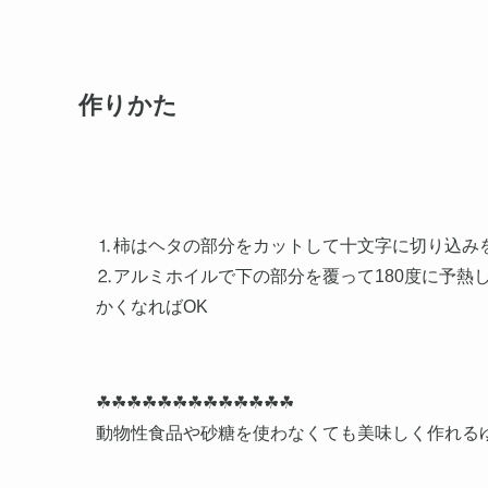
作りかた
⒈柿はヘタの部分をカットして十文字に切り込み
⒉アルミホイルで下の部分を覆って180度に予熱
かくなればOK
☘☘☘☘☘☘☘☘☘☘☘☘☘
動物性食品や砂糖を使わなくても美味しく作れる