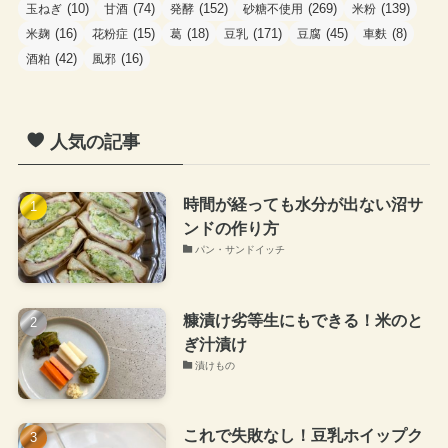
(10)
(74)
(152)
(269)
(139)
玉ねぎ
甘酒
発酵
砂糖不使用
米粉
(16)
(15)
(18)
(171)
(45)
(8)
米麹
花粉症
葛
豆乳
豆腐
車麩
(42)
(16)
酒粕
風邪
人気の記事
時間が経っても水分が出ない沼サ
ンドの作り方
パン・サンドイッチ
糠漬け劣等生にもできる！米のと
ぎ汁漬け
漬けもの
これで失敗なし！豆乳ホイップク