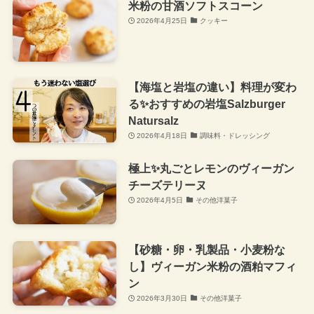
米粉の甘酒ソフトスコーン
2026年4月25日
クッキー
【海塩と岩塩の違い】料理が変わ
る✨おすすめの岩塩Salzburger
Natursalz
2026年4月18日
調味料・ドレッシング
極上✨丸ごとレモンのヴィーガン
チーズテリーヌ
2026年4月5日
その他洋菓子
【砂糖・卵・乳製品・小麦粉な
し】ヴィーガン米粉の酒粕マフィ
ン
2026年3月30日
その他洋菓子