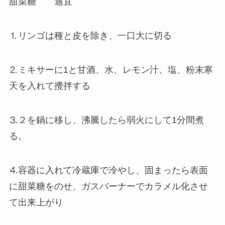
甜菜糖 適宜
⒈リンゴは種と皮を除き、一口大に切る
⒉ミキサーに1と甘酒、水、レモン汁、塩、粉末寒
天を入れて攪拌する
⒊２を鍋に移し、沸騰したら弱火にして1分間煮
る。
⒋容器に入れて冷蔵庫で冷やし、固まったら表面
に甜菜糖をのせ、ガスバーナーでカラメル化させ
て出来上がり