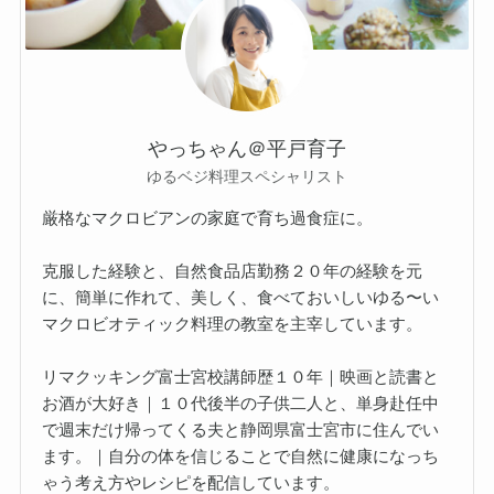
やっちゃん＠平戸育子
ゆるベジ料理スペシャリスト
厳格なマクロビアンの家庭で育ち過食症に。
克服した経験と、自然食品店勤務２０年の経験を元
に、簡単に作れて、美しく、食べておいしいゆる〜い
マクロビオティック料理の教室を主宰しています。
リマクッキング富士宮校講師歴１０年｜映画と読書と
お酒が大好き｜１０代後半の子供二人と、単身赴任中
で週末だけ帰ってくる夫と静岡県富士宮市に住んでい
ます。｜自分の体を信じることで自然に健康になっち
ゃう考え方やレシピを配信しています。