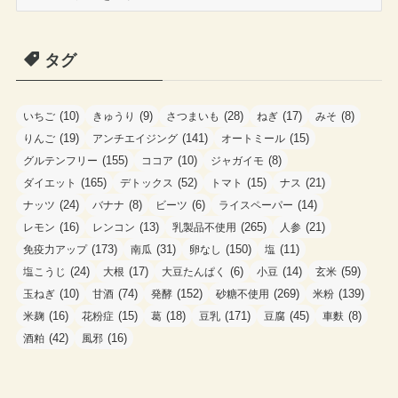
カ
テ
ゴ
タグ
リ
ー
(10)
(9)
(28)
(17)
(8)
いちご
きゅうり
さつまいも
ねぎ
みそ
(19)
(141)
(15)
りんご
アンチエイジング
オートミール
(155)
(10)
(8)
グルテンフリー
ココア
ジャガイモ
(165)
(52)
(15)
(21)
ダイエット
デトックス
トマト
ナス
(24)
(8)
(6)
(14)
ナッツ
バナナ
ビーツ
ライスペーパー
(16)
(13)
(265)
(21)
レモン
レンコン
乳製品不使用
人参
(173)
(31)
(150)
(11)
免疫力アップ
南瓜
卵なし
塩
(24)
(17)
(6)
(14)
(59)
塩こうじ
大根
大豆たんぱく
小豆
玄米
(10)
(74)
(152)
(269)
(139)
玉ねぎ
甘酒
発酵
砂糖不使用
米粉
(16)
(15)
(18)
(171)
(45)
(8)
米麹
花粉症
葛
豆乳
豆腐
車麩
(42)
(16)
酒粕
風邪