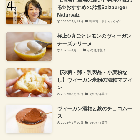
る✨おすすめの岩塩Salzburger
Natursalz
2026年4月18日
調味料・ドレッシング
極上✨丸ごとレモンのヴィーガン
チーズテリーヌ
2026年4月5日
その他洋菓子
【砂糖・卵・乳製品・小麦粉な
し】ヴィーガン米粉の酒粕マフィ
ン
2026年3月30日
その他洋菓子
ヴィーガン酒粕と麹のチョコムー
ス
2026年3月20日
その他洋菓子