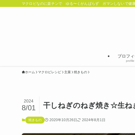
マクロビなのに楽チンで ゆる〜くがんばらず ガマンしないで健康
プロフィ
profile
ホーム
マクロビレシピ
主菜
焼きもの
2024
干しねぎのねぎ焼き☆生ね
8/01
2020年10月26日
2024年8月1日
焼きもの