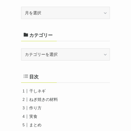
ア
ー
カ
カテゴリー
イ
ブ
カ
テ
ゴ
目次
リ
ー
干しネギ
ねぎ焼きの材料
作り方
実食
まとめ