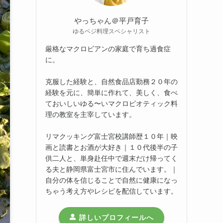
やっちゃん＠平戸育子
ゆるベジ料理スペシャリスト
厳格なマクロビアンの家庭で育ち過食症
に。
克服した経験と、自然食品店勤務２０年の
経験を元に、簡単に作れて、美しく、食べ
ておいしいゆる〜いマクロビオティック料
理の教室を主宰しています。
リマクッキング富士宮校講師歴１０年｜映
画と読書とお酒が大好き｜１０代後半の子
供二人と、単身赴任中で週末だけ帰ってく
る夫と静岡県富士宮市に住んでいます。｜
自分の体を信じることで自然に健康になっ
ちゃう考え方やレシピを配信しています。
詳しいプロフィールへ