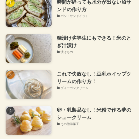
時間が経っても水分が出ない沼サ
ンドの作り方
パン・サンドイッチ
糠漬け劣等生にもできる！米のと
ぎ汁漬け
漬けもの
これで失敗なし！豆乳ホイップク
リームの作り方！
ヴィーガンクリーム
卵・乳製品なし！米粉で作る夢の
シュークリーム
その他洋菓子