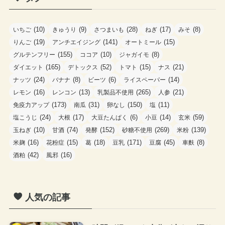
リ
ー
(10)
(9)
(28)
(17)
(8)
いちご
きゅうり
さつまいも
ねぎ
みそ
(19)
(141)
(15)
りんご
アンチエイジング
オートミール
(155)
(10)
(8)
グルテンフリー
ココア
ジャガイモ
(165)
(52)
(15)
(21)
ダイエット
デトックス
トマト
ナス
(24)
(8)
(6)
(14)
ナッツ
バナナ
ビーツ
ライスペーパー
(16)
(13)
(265)
(21)
レモン
レンコン
乳製品不使用
人参
(173)
(31)
(150)
(11)
免疫力アップ
南瓜
卵なし
塩
(24)
(17)
(6)
(14)
(59)
塩こうじ
大根
大豆たんぱく
小豆
玄米
(10)
(74)
(152)
(269)
(139)
玉ねぎ
甘酒
発酵
砂糖不使用
米粉
(16)
(15)
(18)
(171)
(45)
(8)
米麹
花粉症
葛
豆乳
豆腐
車麩
(42)
(16)
酒粕
風邪
人気の記事