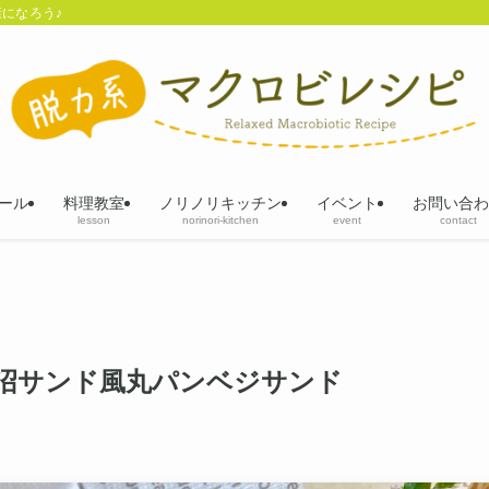
になろう♪
ール
料理教室
ノリノリキッチン
イベント
お問い合わ
lesson
norinori-kitchen
event
contact
沼サンド風丸パンベジサンド