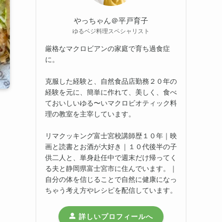
やっちゃん＠平戸育子
ゆるベジ料理スペシャリスト
厳格なマクロビアンの家庭で育ち過食症
に。
克服した経験と、自然食品店勤務２０年の
経験を元に、簡単に作れて、美しく、食べ
ておいしいゆる〜いマクロビオティック料
理の教室を主宰しています。
リマクッキング富士宮校講師歴１０年｜映
画と読書とお酒が大好き｜１０代後半の子
供二人と、単身赴任中で週末だけ帰ってく
る夫と静岡県富士宮市に住んでいます。｜
自分の体を信じることで自然に健康になっ
ちゃう考え方やレシピを配信しています。
詳しいプロフィールへ