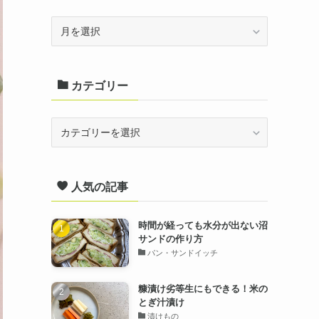
ア
ー
カ
カテゴリー
イ
ブ
カ
テ
ゴ
人気の記事
リ
ー
時間が経っても水分が出ない沼
サンドの作り方
パン・サンドイッチ
糠漬け劣等生にもできる！米の
とぎ汁漬け
漬けもの