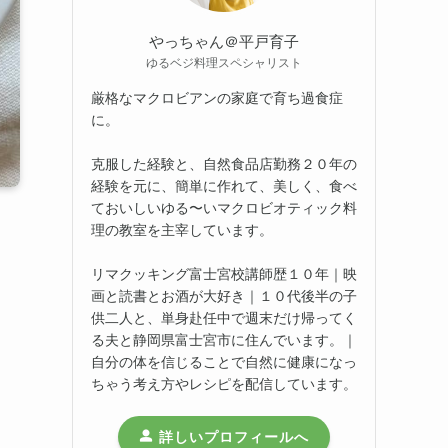
やっちゃん＠平戸育子
ゆるベジ料理スペシャリスト
厳格なマクロビアンの家庭で育ち過食症
に。
克服した経験と、自然食品店勤務２０年の
経験を元に、簡単に作れて、美しく、食べ
ておいしいゆる〜いマクロビオティック料
理の教室を主宰しています。
リマクッキング富士宮校講師歴１０年｜映
画と読書とお酒が大好き｜１０代後半の子
供二人と、単身赴任中で週末だけ帰ってく
る夫と静岡県富士宮市に住んでいます。｜
自分の体を信じることで自然に健康になっ
ちゃう考え方やレシピを配信しています。
詳しいプロフィールへ