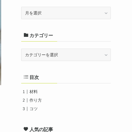
ア
ー
カ
カテゴリー
イ
ブ
カ
テ
ゴ
目次
リ
ー
材料
作り方
コツ
人気の記事