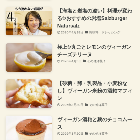
【海塩と岩塩の違い】料理が変わ
る✨おすすめの岩塩Salzburger
Natursalz
2026年4月18日
調味料・ドレッシング
極上✨丸ごとレモンのヴィーガン
チーズテリーヌ
2026年4月5日
その他洋菓子
【砂糖・卵・乳製品・小麦粉な
し】ヴィーガン米粉の酒粕マフィ
ン
2026年3月30日
その他洋菓子
ヴィーガン酒粕と麹のチョコムー
ス
2026年3月20日
その他洋菓子