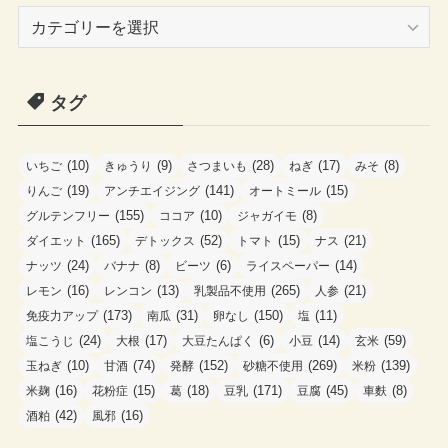
カ
テ
ゴ
タグ
リ
ー
(10)
(9)
(28)
(17)
(8)
いちご
きゅうり
さつまいも
ねぎ
みそ
(19)
(141)
(15)
りんご
アンチエイジング
オートミール
(155)
(10)
(8)
グルテンフリー
ココア
ジャガイモ
(165)
(52)
(15)
(21)
ダイエット
デトックス
トマト
ナス
(24)
(8)
(6)
(14)
ナッツ
バナナ
ビーツ
ライスペーパー
(16)
(13)
(265)
(21)
レモン
レンコン
乳製品不使用
人参
(173)
(31)
(150)
(11)
免疫力アップ
南瓜
卵なし
塩
(24)
(17)
(6)
(14)
(59)
塩こうじ
大根
大豆たんぱく
小豆
玄米
(10)
(74)
(152)
(269)
(139)
玉ねぎ
甘酒
発酵
砂糖不使用
米粉
(16)
(15)
(18)
(171)
(45)
(8)
米麹
花粉症
葛
豆乳
豆腐
車麩
(42)
(16)
酒粕
風邪