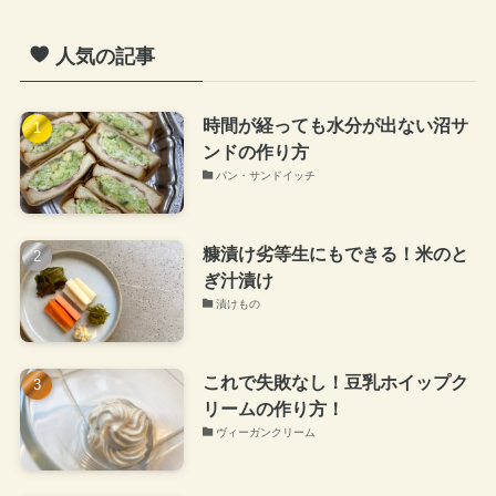
人気の記事
時間が経っても水分が出ない沼サ
ンドの作り方
パン・サンドイッチ
糠漬け劣等生にもできる！米のと
ぎ汁漬け
漬けもの
これで失敗なし！豆乳ホイップク
リームの作り方！
ヴィーガンクリーム