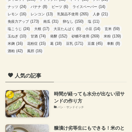
(24)
(8)
(6)
(14)
ナッツ
バナナ
ビーツ
ライスペーパー
(16)
(13)
(265)
(21)
レモン
レンコン
乳製品不使用
人参
(173)
(31)
(150)
(11)
免疫力アップ
南瓜
卵なし
塩
(24)
(17)
(6)
(14)
(59)
塩こうじ
大根
大豆たんぱく
小豆
玄米
(10)
(74)
(152)
(269)
(139)
玉ねぎ
甘酒
発酵
砂糖不使用
米粉
(16)
(15)
(18)
(171)
(45)
(8)
米麹
花粉症
葛
豆乳
豆腐
車麩
(42)
(16)
酒粕
風邪
人気の記事
時間が経っても水分が出ない沼サ
ンドの作り方
パン・サンドイッチ
糠漬け劣等生にもできる！米のと