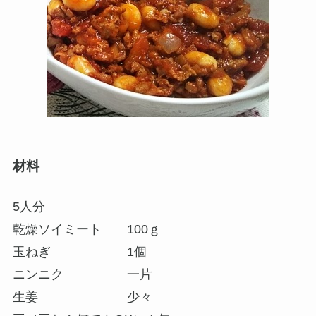
材料
5人分
乾燥ソイミート 100ｇ
玉ねぎ 1個
ニンニク 一片
生姜 少々