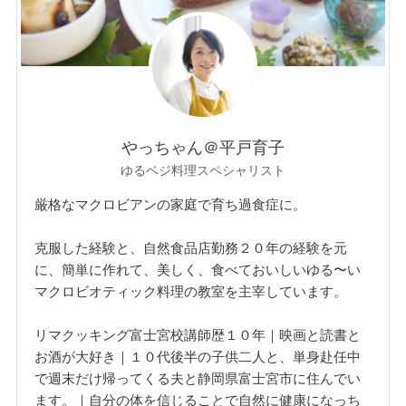
やっちゃん＠平戸育子
ゆるベジ料理スペシャリスト
厳格なマクロビアンの家庭で育ち過食症に。
克服した経験と、自然食品店勤務２０年の経験を元
に、簡単に作れて、美しく、食べておいしいゆる〜い
マクロビオティック料理の教室を主宰しています。
リマクッキング富士宮校講師歴１０年｜映画と読書と
お酒が大好き｜１０代後半の子供二人と、単身赴任中
で週末だけ帰ってくる夫と静岡県富士宮市に住んでい
ます。｜自分の体を信じることで自然に健康になっち