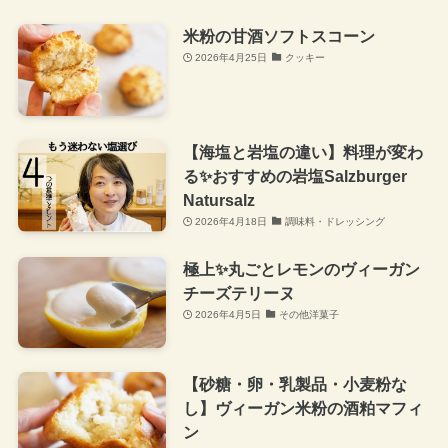
米粉の甘酒ソフトスコーン
2026年4月25日
クッキー
【海塩と岩塩の違い】料理が変わ
る✨おすすめの岩塩Salzburger
Natursalz
2026年4月18日
調味料・ドレッシング
極上✨丸ごとレモンのヴィーガン
チーズテリーヌ
2026年4月5日
その他洋菓子
【砂糖・卵・乳製品・小麦粉な
し】ヴィーガン米粉の酒粕マフィ
ン