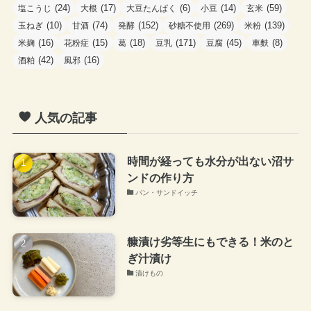
(24)
(17)
(6)
(14)
(59)
塩こうじ
大根
大豆たんぱく
小豆
玄米
(10)
(74)
(152)
(269)
(139)
玉ねぎ
甘酒
発酵
砂糖不使用
米粉
(16)
(15)
(18)
(171)
(45)
(8)
米麹
花粉症
葛
豆乳
豆腐
車麩
(42)
(16)
酒粕
風邪
人気の記事
時間が経っても水分が出ない沼サ
ンドの作り方
パン・サンドイッチ
糠漬け劣等生にもできる！米のと
ぎ汁漬け
漬けもの