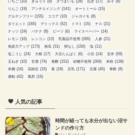
(10)
(9)
(28)
(17)
(8)
いちご
きゅうり
さつまいも
ねぎ
みそ
(19)
(141)
(15)
りんご
アンチエイジング
オートミール
(155)
(10)
(8)
グルテンフリー
ココア
ジャガイモ
(165)
(52)
(15)
(21)
ダイエット
デトックス
トマト
ナス
(24)
(8)
(6)
(14)
ナッツ
バナナ
ビーツ
ライスペーパー
(16)
(13)
(265)
(21)
レモン
レンコン
乳製品不使用
人参
(173)
(31)
(150)
(11)
免疫力アップ
南瓜
卵なし
塩
(24)
(17)
(6)
(14)
(59)
塩こうじ
大根
大豆たんぱく
小豆
玄米
(10)
(74)
(152)
(269)
(139)
玉ねぎ
甘酒
発酵
砂糖不使用
米粉
(16)
(15)
(18)
(171)
(45)
(8)
米麹
花粉症
葛
豆乳
豆腐
車麩
(42)
(16)
酒粕
風邪
人気の記事
時間が経っても水分が出ない沼サ
ンドの作り方
パン・サンドイッチ