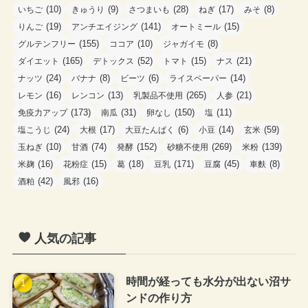
(10)
(9)
(28)
(17)
(8)
いちご
きゅうり
さつまいも
ねぎ
みそ
(19)
(141)
(15)
りんご
アンチエイジング
オートミール
(155)
(10)
(8)
グルテンフリー
ココア
ジャガイモ
(165)
(52)
(15)
(21)
ダイエット
デトックス
トマト
ナス
(24)
(8)
(6)
(14)
ナッツ
バナナ
ビーツ
ライスペーパー
(16)
(13)
(265)
(21)
レモン
レンコン
乳製品不使用
人参
(173)
(31)
(150)
(11)
免疫力アップ
南瓜
卵なし
塩
(24)
(17)
(6)
(14)
(59)
塩こうじ
大根
大豆たんぱく
小豆
玄米
(10)
(74)
(152)
(269)
(139)
玉ねぎ
甘酒
発酵
砂糖不使用
米粉
(16)
(15)
(18)
(171)
(45)
(8)
米麹
花粉症
葛
豆乳
豆腐
車麩
(42)
(16)
酒粕
風邪
人気の記事
時間が経っても水分が出ない沼サ
ンドの作り方