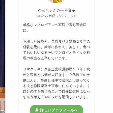
やっちゃん＠平戸育子
ゆるベジ料理スペシャリスト
厳格なマクロビアンの家庭で育ち過食症
に。
克服した経験と、自然食品店勤務２０年の
経験を元に、簡単に作れて、美しく、食べ
ておいしいゆる〜いマクロビオティック料
理の教室を主宰しています。
リマクッキング富士宮校講師歴１０年｜映
画と読書とお酒が大好き｜１０代後半の子
供二人と、単身赴任中で週末だけ帰ってく
る夫と静岡県富士宮市に住んでいます。｜
自分の体を信じることで自然に健康になっ
ちゃう考え方やレシピを配信しています。
詳しいプロフィールへ