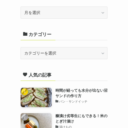
ア
ー
カ
カテゴリー
イ
ブ
カ
テ
ゴ
人気の記事
リ
ー
時間が経っても水分が出ない沼
サンドの作り方
パン・サンドイッチ
糠漬け劣等生にもできる！米の
とぎ汁漬け
漬けもの