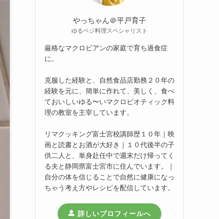
やっちゃん＠平戸育子
ゆるベジ料理スペシャリスト
厳格なマクロビアンの家庭で育ち過食症
に。
克服した経験と、自然食品店勤務２０年の
経験を元に、簡単に作れて、美しく、食べ
ておいしいゆる〜いマクロビオティック料
理の教室を主宰しています。
リマクッキング富士宮校講師歴１０年｜映
画と読書とお酒が大好き｜１０代後半の子
供二人と、単身赴任中で週末だけ帰ってく
る夫と静岡県富士宮市に住んでいます。｜
自分の体を信じることで自然に健康になっ
ちゃう考え方やレシピを配信しています。
詳しいプロフィールへ