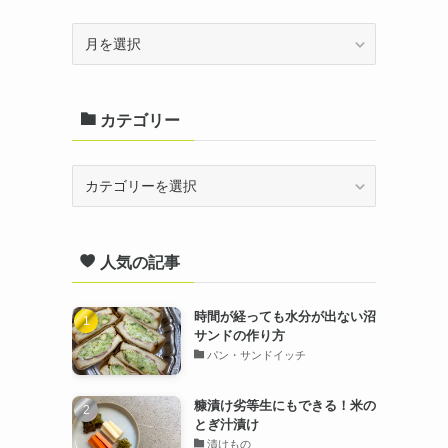
ア
ー
カ
カテゴリー
イ
ブ
カ
テ
ゴ
人気の記事
リ
ー
時間が経っても水分が出ない沼
サンドの作り方
パン・サンドイッチ
糠漬け劣等生にもできる！米の
とぎ汁漬け
漬けもの