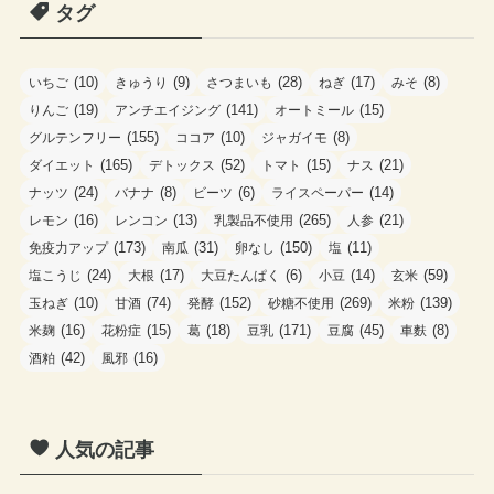
ゴ
タグ
リ
ー
(10)
(9)
(28)
(17)
(8)
いちご
きゅうり
さつまいも
ねぎ
みそ
(19)
(141)
(15)
りんご
アンチエイジング
オートミール
(155)
(10)
(8)
グルテンフリー
ココア
ジャガイモ
(165)
(52)
(15)
(21)
ダイエット
デトックス
トマト
ナス
(24)
(8)
(6)
(14)
ナッツ
バナナ
ビーツ
ライスペーパー
(16)
(13)
(265)
(21)
レモン
レンコン
乳製品不使用
人参
(173)
(31)
(150)
(11)
免疫力アップ
南瓜
卵なし
塩
(24)
(17)
(6)
(14)
(59)
塩こうじ
大根
大豆たんぱく
小豆
玄米
(10)
(74)
(152)
(269)
(139)
玉ねぎ
甘酒
発酵
砂糖不使用
米粉
(16)
(15)
(18)
(171)
(45)
(8)
米麹
花粉症
葛
豆乳
豆腐
車麩
(42)
(16)
酒粕
風邪
人気の記事