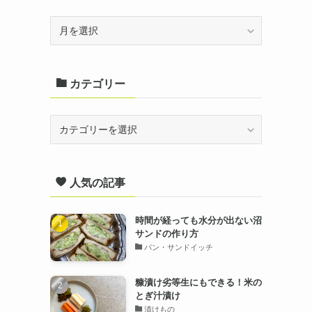
ア
ー
カ
カテゴリー
イ
ブ
カ
テ
ゴ
人気の記事
リ
ー
時間が経っても水分が出ない沼
サンドの作り方
パン・サンドイッチ
糠漬け劣等生にもできる！米の
とぎ汁漬け
漬けもの