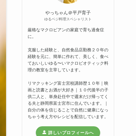
やっちゃん＠平戸育子
ゆるベジ料理スペシャリスト
厳格なマクロビアンの家庭で育ち過食症
に。
克服した経験と、自然食品店勤務２０年の
経験を元に、簡単に作れて、美しく、食べ
ておいしいゆる〜いマクロビオティック料
理の教室を主宰しています。
リマクッキング富士宮校講師歴１０年｜映
画と読書とお酒が大好き｜１０代後半の子
供二人と、単身赴任中で週末だけ帰ってく
る夫と静岡県富士宮市に住んでいます。｜
自分の体を信じることで自然に健康になっ
ちゃう考え方やレシピを配信しています。
詳しいプロフィールへ