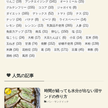
(19)
(141)
(15)
りんご
アンチエイジング
オートミール
(155)
(10)
(8)
グルテンフリー
ココア
ジャガイモ
(165)
(52)
(15)
(21)
ダイエット
デトックス
トマト
ナス
(24)
(8)
(6)
(14)
ナッツ
バナナ
ビーツ
ライスペーパー
(16)
(13)
(265)
(21)
レモン
レンコン
乳製品不使用
人参
(173)
(31)
(150)
(11)
免疫力アップ
南瓜
卵なし
塩
(24)
(17)
(6)
(14)
(59)
塩こうじ
大根
大豆たんぱく
小豆
玄米
(10)
(74)
(152)
(269)
(139)
玉ねぎ
甘酒
発酵
砂糖不使用
米粉
(16)
(15)
(18)
(171)
(45)
(8)
米麹
花粉症
葛
豆乳
豆腐
車麩
(42)
(16)
酒粕
風邪
人気の記事
時間が経っても水分が出ない沼サ
ンドの作り方
パン・サンドイッチ