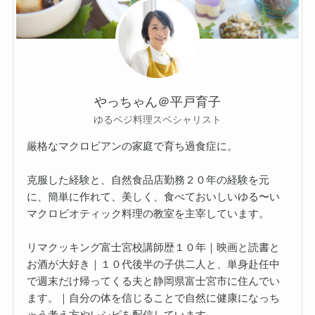
やっちゃん＠平戸育子
ゆるベジ料理スペシャリスト
厳格なマクロビアンの家庭で育ち過食症に。
克服した経験と、自然食品店勤務２０年の経験を元
に、簡単に作れて、美しく、食べておいしいゆる〜い
マクロビオティック料理の教室を主宰しています。
リマクッキング富士宮校講師歴１０年｜映画と読書と
お酒が大好き｜１０代後半の子供二人と、単身赴任中
で週末だけ帰ってくる夫と静岡県富士宮市に住んでい
ます。｜自分の体を信じることで自然に健康になっち
ゃう考え方やレシピを配信しています。