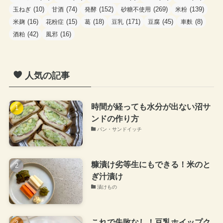
(10)
(74)
(152)
(269)
(139)
玉ねぎ
甘酒
発酵
砂糖不使用
米粉
(16)
(15)
(18)
(171)
(45)
(8)
米麹
花粉症
葛
豆乳
豆腐
車麩
(42)
(16)
酒粕
風邪
人気の記事
時間が経っても水分が出ない沼サ
ンドの作り方
パン・サンドイッチ
糠漬け劣等生にもできる！米のと
ぎ汁漬け
漬けもの
これで失敗なし！豆乳ホイップク