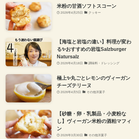
米粉の甘酒ソフトスコーン
2026年4月25日
クッキー
【海塩と岩塩の違い】料理が変わ
る✨おすすめの岩塩Salzburger
Natursalz
2026年4月18日
調味料・ドレッシング
極上✨丸ごとレモンのヴィーガン
チーズテリーヌ
2026年4月5日
その他洋菓子
【砂糖・卵・乳製品・小麦粉な
し】ヴィーガン米粉の酒粕マフィ
ン
2026年3月30日
その他洋菓子