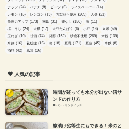
(24)
(8)
(6)
(14)
ナッツ
バナナ
ビーツ
ライスペーパー
(16)
(13)
(265)
(21)
レモン
レンコン
乳製品不使用
人参
(173)
(31)
(150)
(11)
免疫力アップ
南瓜
卵なし
塩
(24)
(17)
(6)
(14)
(59)
塩こうじ
大根
大豆たんぱく
小豆
玄米
(10)
(74)
(152)
(269)
(139)
玉ねぎ
甘酒
発酵
砂糖不使用
米粉
(16)
(15)
(18)
(171)
(45)
(8)
米麹
花粉症
葛
豆乳
豆腐
車麩
(42)
(16)
酒粕
風邪
人気の記事
時間が経っても水分が出ない沼サ
ンドの作り方
パン・サンドイッチ
糠漬け劣等生にもできる！米のと