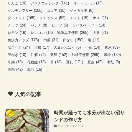
(19)
(141)
(15)
りんご
アンチエイジング
オートミール
(155)
(10)
(8)
グルテンフリー
ココア
ジャガイモ
(165)
(52)
(15)
(21)
ダイエット
デトックス
トマト
ナス
(24)
(8)
(6)
(14)
ナッツ
バナナ
ビーツ
ライスペーパー
(16)
(13)
(265)
(21)
レモン
レンコン
乳製品不使用
人参
(173)
(31)
(150)
(11)
免疫力アップ
南瓜
卵なし
塩
(24)
(17)
(6)
(14)
(59)
塩こうじ
大根
大豆たんぱく
小豆
玄米
(10)
(74)
(152)
(269)
(139)
玉ねぎ
甘酒
発酵
砂糖不使用
米粉
(16)
(15)
(18)
(171)
(45)
(8)
米麹
花粉症
葛
豆乳
豆腐
車麩
(42)
(16)
酒粕
風邪
人気の記事
時間が経っても水分が出ない沼サ
ンドの作り方
パン・サンドイッチ