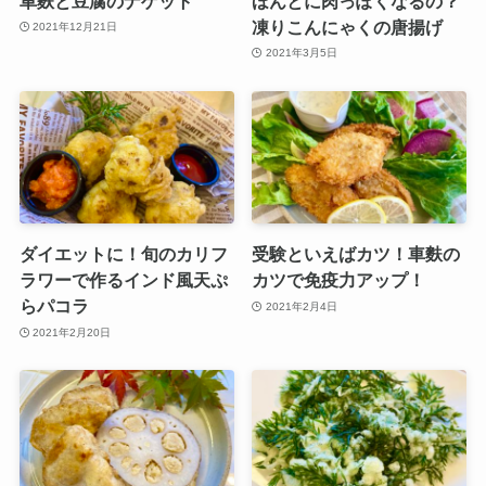
車麩と豆腐のナゲット
ほんとに肉っぽくなるの？
凍りこんにゃくの唐揚げ
2021年12月21日
2021年3月5日
ダイエットに！旬のカリフ
受験といえばカツ！車麩の
ラワーで作るインド風天ぷ
カツで免疫力アップ！
らパコラ
2021年2月4日
2021年2月20日