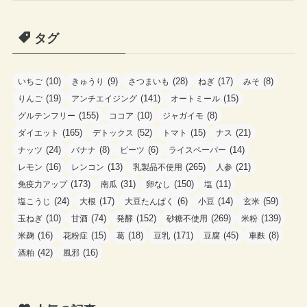
テ
ゴ
タグ
リ
ー
(10)
(9)
(28)
(17)
(8)
いちご
きゅうり
さつまいも
ねぎ
みそ
(19)
(141)
(15)
りんご
アンチエイジング
オートミール
(155)
(10)
(8)
グルテンフリー
ココア
ジャガイモ
(165)
(52)
(15)
(21)
ダイエット
デトックス
トマト
ナス
(24)
(8)
(6)
(14)
ナッツ
バナナ
ビーツ
ライスペーパー
(16)
(13)
(265)
(21)
レモン
レンコン
乳製品不使用
人参
(173)
(31)
(150)
(11)
免疫力アップ
南瓜
卵なし
塩
(24)
(17)
(6)
(14)
(59)
塩こうじ
大根
大豆たんぱく
小豆
玄米
(10)
(74)
(152)
(269)
(139)
玉ねぎ
甘酒
発酵
砂糖不使用
米粉
(16)
(15)
(18)
(171)
(45)
(8)
米麹
花粉症
葛
豆乳
豆腐
車麩
(42)
(16)
酒粕
風邪