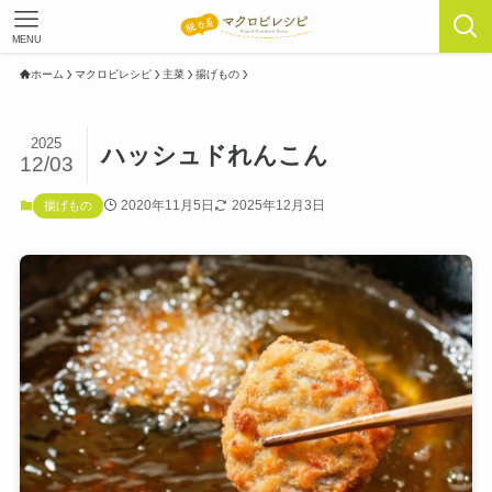
MENU
ホーム
マクロビレシピ
主菜
揚げもの
2025
ハッシュドれんこん
12/03
2020年11月5日
2025年12月3日
揚げもの