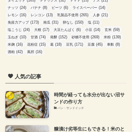
(165)
(52)
(15)
(21)
ダイエット
デトックス
トマト
ナス
(24)
(8)
(6)
(14)
ナッツ
バナナ
ビーツ
ライスペーパー
(16)
(13)
(265)
(21)
レモン
レンコン
乳製品不使用
人参
(173)
(31)
(150)
(11)
免疫力アップ
南瓜
卵なし
塩
(24)
(17)
(6)
(14)
(59)
塩こうじ
大根
大豆たんぱく
小豆
玄米
(10)
(74)
(152)
(269)
(139)
玉ねぎ
甘酒
発酵
砂糖不使用
米粉
(16)
(15)
(18)
(171)
(45)
(8)
米麹
花粉症
葛
豆乳
豆腐
車麩
(42)
(16)
酒粕
風邪
人気の記事
時間が経っても水分が出ない沼サ
ンドの作り方
パン・サンドイッチ
糠漬け劣等生にもできる！米のと