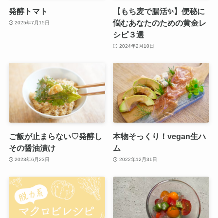
発酵トマト
【もち麦で腸活✨】便秘に
悩むあなたのための黄金レ
2025年7月15日
シピ３選
2024年2月10日
ご飯が止まらない♡発酵し
本物そっくり！vegan生ハ
その醤油漬け
ム
2023年6月23日
2022年12月31日