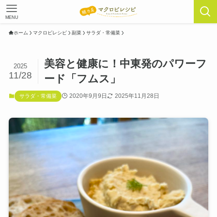
MENU
ホーム
マクロビレシピ
副菜
サラダ・常備菜
美容と健康に！中東発のパワーフ
2025
11/28
ード「フムス」
2020年9月9日
2025年11月28日
サラダ・常備菜