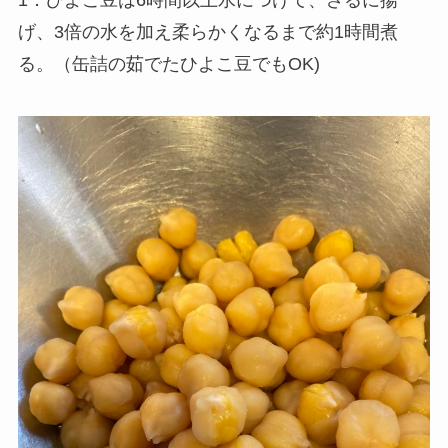
1．ひよこ豆は6時間以上水につけて、ざるに揚
げ、3倍の水を加え柔らかくなるまで約1時間煮
る。（缶詰の茹でたひよこ豆でもOK)