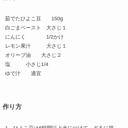
茹でたひよこ豆 150g
白ごまペースト 大さじ１
にんにく 1/2かけ
レモン果汁 大さじ１
オリーブ油 大さじ２
塩 小さじ1/4
ゆで汁 適宜
作り方